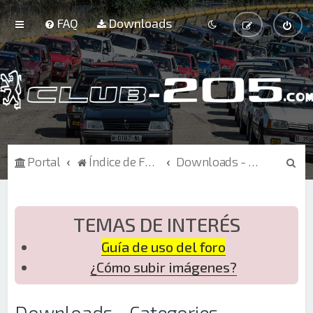
FAQ
Downloads
B
Portal
Índice de Foros
Downloads - Categories
u
s
c
TEMAS DE INTERÉS
a
Guía de uso del foro
r
¿Cómo subir imágenes?
Downloads - Categories