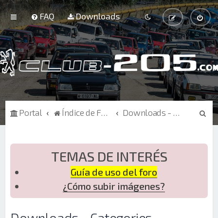
FAQ
Downloads
B
Portal
Índice de Foros
Downloads - Categories
u
s
c
TEMAS DE INTERÉS
a
Guía de uso del foro
r
¿Cómo subir imágenes?
Downloads - Categories