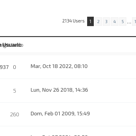
2134 Users
1
…
2
3
4
5
 Usuario
egistrado
Mar, Oct 18 2022, 08:10
937
0
Lun, Nov 26 2018, 14:36
5
Dom, Feb 01 2009, 15:49
260