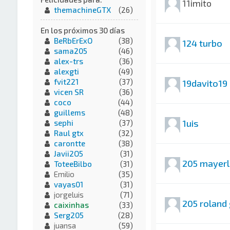
11imito
themachineGTX
(26)
En los próximos 30 días
BeRbErExO
(38)
124 turbo
sama205
(46)
alex-trs
(36)
alexgti
(49)
fvit221
(37)
19davito19
vicen SR
(36)
coco
(44)
guillems
(48)
1uis
sephi
(37)
Raul gtx
(32)
carontte
(38)
Javii2O5
(31)
205 mayerl
ToteeBilbo
(31)
Emilio
(35)
vayas01
(31)
jorgeluis
(71)
205 roland
caixinhas
(33)
Serg205
(28)
juansa
(59)