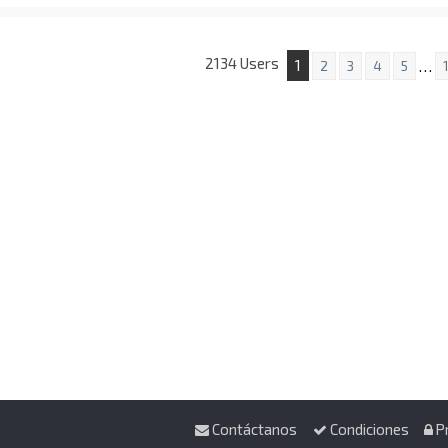
2134 Users
1
…
2
3
4
5
Contáctanos
Condiciones
P