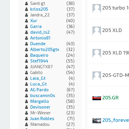
Santi gt
(38)
205 turbo 1
krlos205
(37)
Jandra_22
(37)
Xur
(40)
Garra
(36)
205 XLD
david_ls2
(47)
Antonio81
Duende
(43)
Alberto205gtx
(32)
205 XLD 19
Baqueiro
(24)
Stef1944
(55)
JUANGTX87
(47)
Gabito
(54)
205-GTD-M
Laia_Gt
(4)
Luca_Gt
(4)
AG Pardo
(67)
buscamin0s
(35)
205.GR
Margallo
(58)
Devisoner
(35)
Mr-Winner
(23)
Juan Robles
(71)
205_foreve
Mamadou
(27)