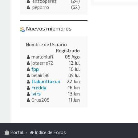
enzzoperez
(24)
peporro
(62)
Nuevos miembros
Nombre de Usuario
Registrado
marlonluft
05 Ago
jotaerre72
12 Jul
fpp
10 Jul
belair196
09 Jul
ttakunttakun
22 Jun
Freddy
16 Jun
Ivirs
13 Jun
Orus205
11 Jun
Portal
Índice de Foros