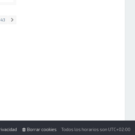
143
Siguiente
rivacidad
Borrar cookies
Todos los horarios son
UTC+02:00