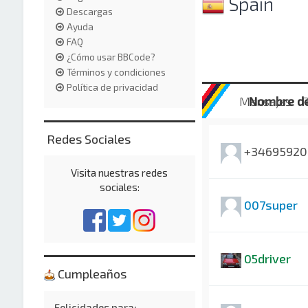
Spain
Descargas
Ayuda
FAQ
¿Cómo usar BBCode?
Términos y condiciones
Política de privacidad
Mensajes
Nombre de
R
Redes Sociales
+34695920
Visita nuestras redes
sociales:
007super
05driver
Cumpleaños
Felicidades para: