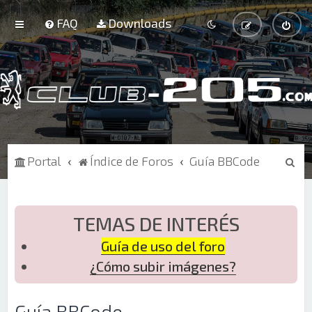
FAQ
Downloads
B
Portal
Índice de Foros
Guía BBCode
u
s
c
TEMAS DE INTERÉS
a
Guía de uso del foro
r
¿Cómo subir imágenes?
Guía BBCode