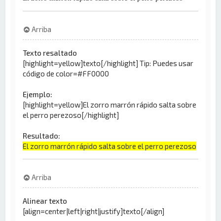
Arriba
Texto resaltado
[highlight=yellow]texto[/highlight] Tip: Puedes usar
código de color=#FF0000
Ejemplo:
[highlight=yellow]El zorro marrón rápido salta sobre
el perro perezoso[/highlight]
Resultado:
El zorro marrón rápido salta sobre el perro perezoso
Arriba
Alinear texto
[align=center|left|right|justify]texto[/align]