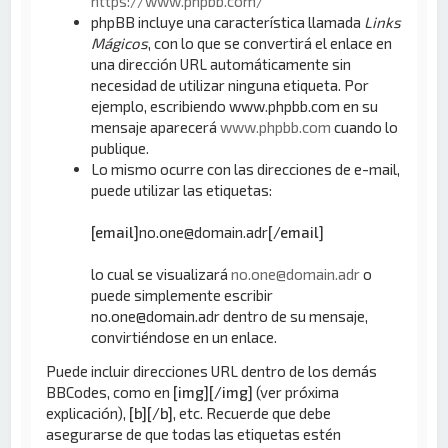
https://www.phpbb.com/
phpBB incluye una característica llamada
Links
Mágicos
, con lo que se convertirá el enlace en
una dirección URL automáticamente sin
necesidad de utilizar ninguna etiqueta. Por
ejemplo, escribiendo www.phpbb.com en su
mensaje aparecerá
www.phpbb.com
cuando lo
publique.
Lo mismo ocurre con las direcciones de e-mail,
puede utilizar las etiquetas:
[email]
no.one@domain.adr
[/email]
lo cual se visualizará
no.one@domain.adr
o
puede simplemente escribir
no.one@domain.adr dentro de su mensaje,
convirtiéndose en un enlace.
Puede incluir direcciones URL dentro de los demás
BBCodes, como en
[img][/img]
(ver próxima
explicación),
[b][/b]
, etc. Recuerde que debe
asegurarse de que todas las etiquetas estén