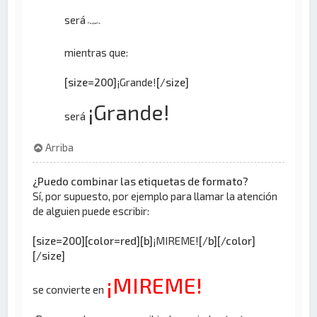
será
Pequeño
mientras que:
[size=200]
¡Grande!
[/size]
¡Grande!
será
Arriba
¿Puedo combinar las etiquetas de formato?
Sí, por supuesto, por ejemplo para llamar la atención
de alguien puede escribir:
[size=200][color=red][b]
¡MIREME!
[/b][/color]
[/size]
¡MIREME!
se convierte en