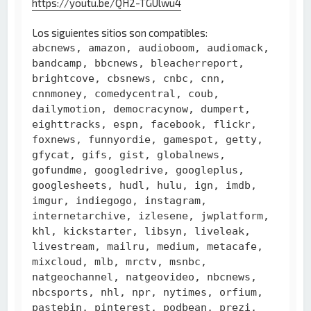
https://youtu.be/QH2-TGUlwu4
Los siguientes sitios son compatibles:
abcnews, amazon, audioboom, audiomack,
bandcamp, bbcnews, bleacherreport,
brightcove, cbsnews, cnbc, cnn,
cnnmoney, comedycentral, coub,
dailymotion, democracynow, dumpert,
eighttracks, espn, facebook, flickr,
foxnews, funnyordie, gamespot, getty,
gfycat, gifs, gist, globalnews,
gofundme, googledrive, googleplus,
googlesheets, hudl, hulu, ign, imdb,
imgur, indiegogo, instagram,
internetarchive, izlesene, jwplatform,
khl, kickstarter, libsyn, liveleak,
livestream, mailru, medium, metacafe,
mixcloud, mlb, mrctv, msnbc,
natgeochannel, natgeovideo, nbcnews,
nbcsports, nhl, npr, nytimes, orfium,
pastebin, pinterest, podbean, prezi,