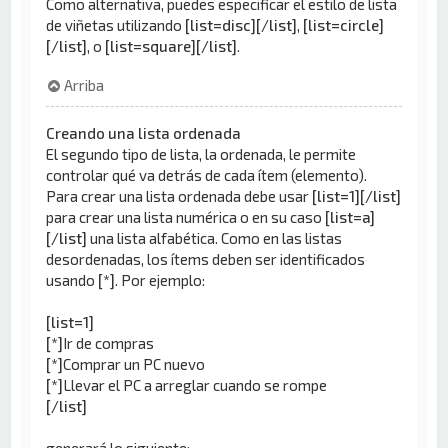
Como alternativa, puedes especificar el estilo de lista
de viñetas utilizando
[list=disc][/list]
,
[list=circle]
[/list]
, o
[list=square][/list]
.
Arriba
Creando una lista ordenada
El segundo tipo de lista, la ordenada, le permite
controlar qué va detrás de cada ítem (elemento).
Para crear una lista ordenada debe usar
[list=1][/list]
para crear una lista numérica o en su caso
[list=a]
[/list]
una lista alfabética. Como en las listas
desordenadas, los ítems deben ser identificados
usando
[*]
. Por ejemplo:
[list=1]
[*]
Ir de compras
[*]
Comprar un PC nuevo
[*]
Llevar el PC a arreglar cuando se rompe
[/list]
generará lo siguiente: