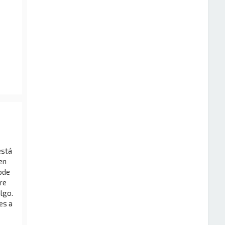
está
en
ode
re
lgo.
es a