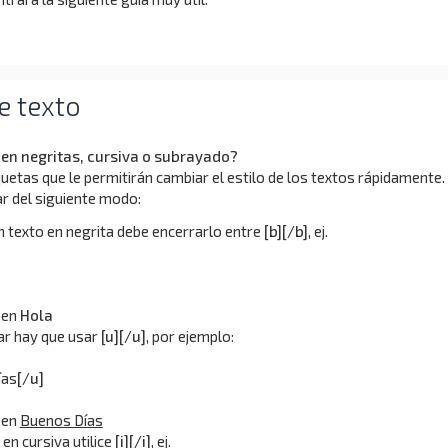
e texto
 en negritas, cursiva o subrayado?
uetas que le permitirán cambiar el estilo de los textos rápidamente.
r del siguiente modo:
n texto en negrita debe encerrarlo entre
[b][/b]
, ej.
 en
Hola
ar hay que usar
[u][/u]
, por ejemplo:
ías
[/u]
 en
Buenos Días
 en cursiva utilice
[i][/i]
, ej.