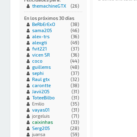
themachineGTX
(26)
En los próximos 30 días
BeRbErExO
(38)
sama205
(46)
alex-trs
(36)
alexgti
(49)
fvit221
(37)
vicen SR
(36)
coco
(44)
guillems
(48)
sephi
(37)
Raul gtx
(32)
carontte
(38)
Javii2O5
(31)
ToteeBilbo
(31)
Emilio
(35)
vayas01
(31)
jorgeluis
(71)
caixinhas
(33)
Serg205
(28)
juansa
(59)