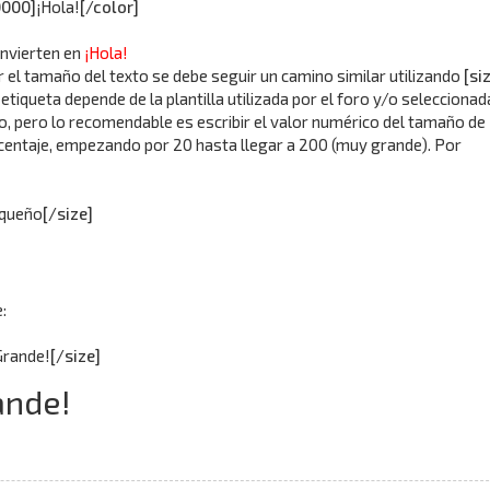
0000]
¡Hola!
[/color]
nvierten en
¡Hola!
 el tamaño del texto se debe seguir un camino similar utilizando
[si
 etiqueta depende de la plantilla utilizada por el foro y/o seleccionad
io, pero lo recomendable es escribir el valor numérico del tamaño de
centaje, empezando por 20 hasta llegar a 200 (muy grande). Por
queño
[/size]
:
Grande!
[/size]
ande!