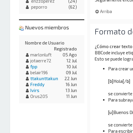
enzzoperez
(24)
peporro
(62)
Arriba
Nuevos miembros
Formato d
Nombre de Usuario
¿Cómo crear texto
Registrado
BBCode incluye etiq
marlonluft
05 Ago
Esto se puede logra
jotaerre72
12 Jul
fpp
10 Jul
Para crear u
belair196
09 Jul
ttakunttakun
22 Jun
[b]
Hola
[/b]
Freddy
16 Jun
Ivirs
13 Jun
se convierte
Orus205
11 Jun
Para subray
[u]
Buenos D
se convierte
Para escribir