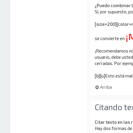
¿Puedo combinar l
Sí, por supuesto, po
[size=200][color=r
¡
se convierte en
¡Recomendamos no e
usuario, debe uste
cerradas. Por ejempl
[b][u]
Esto está mal
Arriba
Citando te
Citar texto en las
Hay dos formas de c