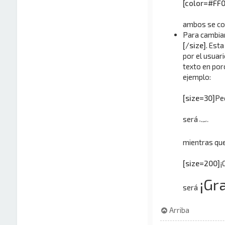
[color=#FF
ambos se co
Para cambiar
[/size]
. Esta
por el usuar
texto en por
ejemplo:
[size=30]
Pe
será
Pequeño
mientras que
[size=200]
¡
¡Gr
será
Arriba