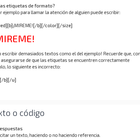
as etiquetas de formato?
r ejemplo para llamar la atención de alguien puede escribir:
ed][b]
¡MIREME!
[/b][/color][/size]
MIREME!
scribir demasiados textos como el del ejemplo! Recuerde que, c
d asegurarse de que las etiquetas se encuentren correctamente
o, lo siguiente es incorrecto:
[/b][/u]
xto o código
 respuestas
itar un texto, haciendo o no haciendo referencia.