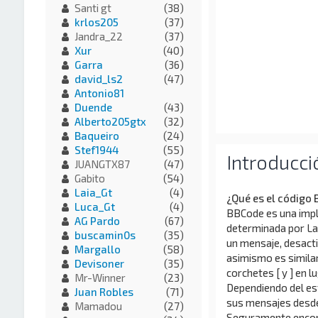
Santi gt
(38)
krlos205
(37)
Jandra_22
(37)
Xur
(40)
Garra
(36)
david_ls2
(47)
Antonio81
Duende
(43)
Alberto205gtx
(32)
Baqueiro
(24)
Stef1944
(55)
Introducci
JUANGTX87
(47)
Gabito
(54)
Laia_Gt
(4)
¿Qué es el código
Luca_Gt
(4)
BBCode es una impl
AG Pardo
(67)
determinada por La
buscamin0s
(35)
un mensaje, desacti
Margallo
(58)
asimismo es similar
Devisoner
(35)
corchetes [ y ] en l
Mr-Winner
(23)
Dependiendo del est
Juan Robles
(71)
sus mensajes desde 
Mamadou
(27)
Seguramente encontr