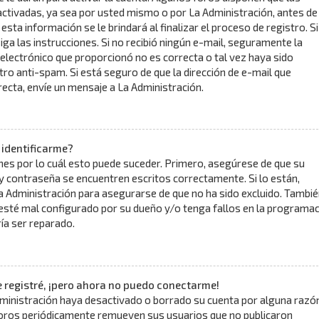
ctivadas, ya sea por usted mismo o por La Administración, antes de
 esta información se le brindará al finalizar el proceso de registro. Si
siga las instrucciones. Si no recibió ningún e-mail, seguramente la
 electrónico que proporcionó no es correcta o tal vez haya sido
ltro anti-spam. Si está seguro de que la dirección de e-mail que
ecta, envíe un mensaje a La Administración.
 identificarme?
nes por lo cuál esto puede suceder. Primero, asegúrese de que su
 contraseña se encuentren escritos correctamente. Si lo están,
 Administración para asegurarse de que no ha sido excluido. Tambié
 esté mal configurado por su dueño y/o tenga fallos en la programac
ría ser reparado.
 registré, ¡pero ahora no puedo conectarme!
dministración haya desactivado o borrado su cuenta por alguna razón
oros periódicamente remueven sus usuarios que no publicaron