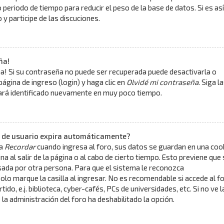
periodo de tiempo para reducir el peso de la base de datos. Si es así
y participe de las discuciones.
ña!
a! Si su contraseña no puede ser recuperada puede desactivarla o
 página de ingreso (login) y haga clic en
Olvidé mi contraseña
. Siga l
tará identificado nuevamente en muy poco tiempo.
n de usuario expira automáticamente?
la
Recordar
cuando ingresa al foro, sus datos se guardan en una coo
na al salir de la página o al cabo de cierto tiempo. Esto previene que 
ada por otra persona. Para que el sistema le reconozca
o marque la casilla al ingresar. No es recomendable si accede al f
do, e.j. biblioteca, cyber-cafés, PCs de universidades, etc. Si no ve l
ue la administración del foro ha deshabilitado la opción.