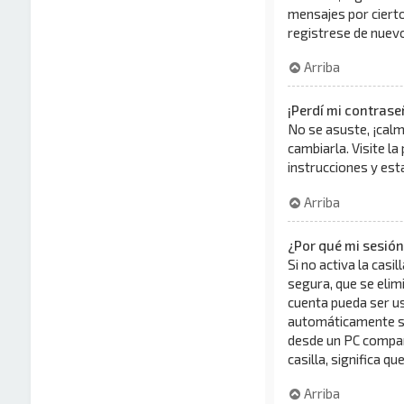
mensajes por cierto 
registrese de nuevo 
Arriba
¡Perdí mi contrase
No se asuste, ¡calm
cambiarla. Visite la
instrucciones y es
Arriba
¿Por qué mi sesió
Si no activa la casil
segura, que se elimi
cuenta pueda ser us
automáticamente sol
desde un PC comparti
casilla, significa q
Arriba