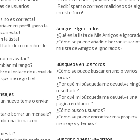
tas de usuarios
¡Recibí spam o correos maliciosos de al
en este foro!
os no es correcta!
ia en mi perfil, ¡pero la
Amigos e Ignorados
ncorrecto!
¿Qué es la lista de Mis Amigos e Ignora
 la lista!
¿Cómo se puede añadir o borrar usuario
l lado de mi nombre de
mi lista de Amigos e Ignorados?
ar un avatar?
Búsqueda en los foros
mbiar mi rango?
¿Cómo se puede buscar en uno o varios
bre el enlace de e-mail de
foros?
e que me registre!
¿Por qué mi búsqueda me devuelve ning
resultado?
nsajes
¿Por qué mi búsqueda me devuelve una
un nuevo tema o enviar
página en blanco?
¿Cómo busco usuarios?
tar o borrar un mensaje?
¿Como se puede encontrar mis propios
dir una firma a mi
mensajes y temas?
cuesta?
Suscripciones y Favoritos