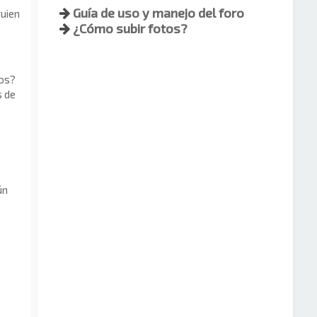
Guía de uso y manejo del foro
guien
¿Cómo subir fotos?
dos?
s de
ún