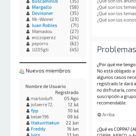
¿Qué son los anunc
buscamin0s
(35)
¿Qué son los temas
Margallo
(58)
Devisoner
(35)
¿Qué son los tema
Mr-Winner
(23)
¿Qué son los icono
Juan Robles
(71)
Mamadou
(27)
enzzoperez
(24)
peporro
(62)
Problemas a
JJ205gti
(45)
¿Por qué me tengo 
Nuevos miembros
No está obligado a 
algunos casos neces
registrado le dará 
Nombre de Usuario
no disfrutaría, com
Registrado
suscripción a grupo
marlonluft
05 Ago
recomendable.
jotaerre72
12 Jul
fpp
10 Jul
Arriba
belair196
09 Jul
ttakunttakun
22 Jun
Freddy
16 Jun
¿Qué es COPPA? (A
Ivirs
13 Jun
COPPA, APPCO, o Ac