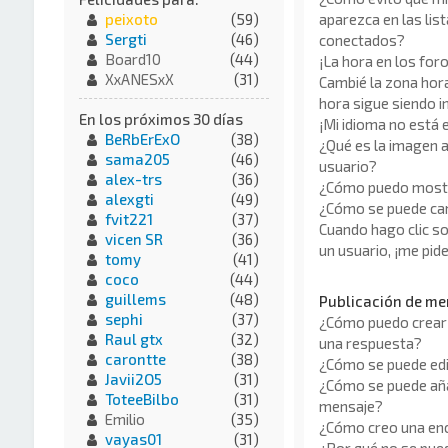
aparezca en las lis
peixoto
(59)
Sergti
(46)
conectados?
Board10
(44)
¡La hora en los for
XxANESxX
(31)
Cambié la zona horar
hora sigue siendo i
En los próximos 30 días
¡Mi idioma no está en
BeRbErExO
(38)
¿Qué es la imagen a
sama205
(46)
usuario?
alex-trs
(36)
¿Cómo puedo mostr
alexgti
(49)
¿Cómo se puede ca
fvit221
(37)
Cuando hago clic so
vicen SR
(36)
un usuario, ¡me pid
tomy
(41)
coco
(44)
guillems
(48)
Publicación de me
sephi
(37)
¿Cómo puedo crear 
Raul gtx
(32)
una respuesta?
carontte
(38)
¿Cómo se puede edi
Javii2O5
(31)
¿Cómo se puede aña
ToteeBilbo
(31)
mensaje?
Emilio
(35)
¿Cómo creo una en
vayas01
(31)