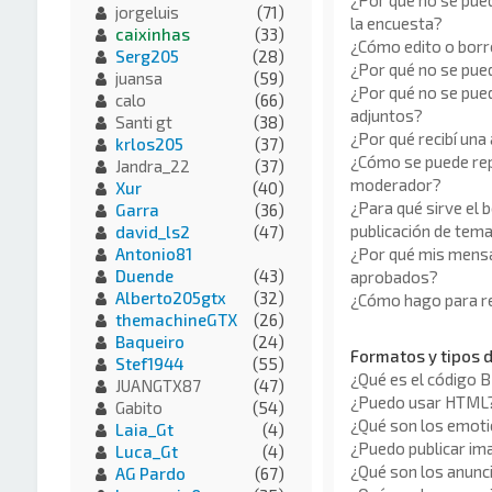
¿Por qué no se pue
jorgeluis
(71)
la encuesta?
caixinhas
(33)
¿Cómo edito o borr
Serg205
(28)
¿Por qué no se pue
juansa
(59)
¿Por qué no se pued
calo
(66)
adjuntos?
Santi gt
(38)
¿Por qué recibí una
krlos205
(37)
¿Cómo se puede rep
Jandra_22
(37)
moderador?
Xur
(40)
¿Para qué sirve el 
Garra
(36)
publicación de tem
david_ls2
(47)
¿Por qué mis mensa
Antonio81
Duende
(43)
aprobados?
Alberto205gtx
(32)
¿Cómo hago para re
themachineGTX
(26)
Baqueiro
(24)
Formatos y tipos 
Stef1944
(55)
¿Qué es el código 
JUANGTX87
(47)
¿Puedo usar HTML
Gabito
(54)
¿Qué son los emot
Laia_Gt
(4)
¿Puedo publicar i
Luca_Gt
(4)
¿Qué son los anunc
AG Pardo
(67)