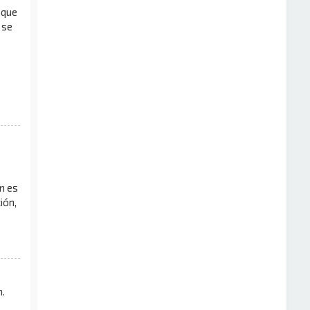
 que
 se
n es
ión,
.