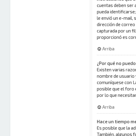
cuentas deben ser a
pueda identificarse;
le envió un e-mail, 
dirección de correo
capturada por un fi
proporcionó es corr
Arriba
¿Por qué no puedo
Existen varias razo
nombre de usuario y
comuníquese con La
posible que el foro
por lo que necesita
Arriba
Hace un tiempo me
Es posible que la a
También, algunos f