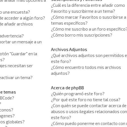
de añadir más opciones a
¿Cuál es la diferencia entre añadir como
Favorito y suscribirme a un tema?
o una encuesta?
¿Cómo marcar Favoritos o suscribirse a
de acceder a algún foro?
temas específicos?
e añadir archivos
¿Cómo me suscribo a un foro específico
¿Cómo borro mis suscripciones?
 advertencia?
ortar un mensaje a un
Archivos Adjuntos
botón "Guardar" en la
¿Qué archivos adjuntos son permitidos 
as?
este foro?
jes necesitan ser
¿Cómo encuentro todos mis archivos
adjuntos?
activar un tema?
Acerca de phpBB
de temas
¿Quién programó este foro?
BBCode?
¿Por qué este foro no tiene tal cosa?
?
¿Con quién se puede contactar acerca de
iconos?
abusos o usos ilegales relacionados co
magenes?
este foro?
ios globales?
¿Cómo puedo ponerme en contacto con 