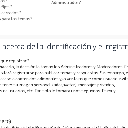
ios?
Administrador?
 fijos?
s cerrados?
s para los temas?
cerca de la identificación y el regist
que registrar?
hacerlo, la decisión la toman los Administradores y Moderadores. E
itará registrarse para publicar temas y respuestas. Sin embargo, 
acceso a contenidos adicionales y/o ventajas que como usuario invit
o tener su imagen personalizada (avatar), mensajes privados,
s de usuarios, etc. Tan solo le tomará unos segundos. Es muy
PPCO)
ta de Privacidad y Protección de Niños menores de 13 años del año