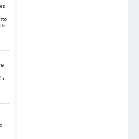
les
ento
 de
 de
r
ón
e