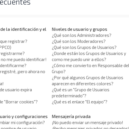
recuentes
e la identificación y el
Niveles de usuario y grupos
¿Qué son los Administradores?
que registrar?
¿Qué son los Moderadores?
APPCO)
¿Qué son los Grupos de Usuarios?
registrarme?
¿Donde están los Grupos de Usuarios y
 no me puedo identificar!
como me puedo unir a ellos?
identificarme?
¿Cómo me convierto en Responsable de
egistré, ¡pero ahora no
Grupo?
¿Por qué algunos Grupos de Usuarios
a!
aparecen en diferentes colores?
de usuario expira
¿Qué es un "Grupo de Usuarios
predeterminado"?
 de "Borrar cookies"?
¿Qué es el enlace "El equipo"?
uario y configuraciones
Mensajería privada
biar mi configuración?
¡No puedo enviar un mensaje privado!
 nombre de usuario
¡Recibo mensajes privados no deseados