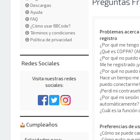
Preguntas F
Descargas
Ayuda
FAQ
¿Cómo usar BBCode?
Problemas acerca d
Términos y condiciones
registro
Política de privacidad
¿Por qué me tengo 
¿Qué es COPPA? (
¿Por qué no puedo 
Redes Sociales
Me he registrado ¡y
¿Por qué no puedo 
Hace un tiempo me r
Visita nuestras redes
puedo conectarme!
sociales:
¡Perdí mi contraseñ
¿Por qué mi sesión 
automáticamente?
¿Cuál es la función
Cumpleaños
Preferencias de us
¿Cómo se puede cam
¿Cómo evito que mi
Felicidades para: