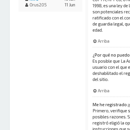
Orus205
11 Jun
1998, es una ley de 
son potenciales rec
ratificado con el c
de guardia legal, q
edad.
Arriba
¿Por qué no puedo
Es posible que La A
usuario con el que 
deshabilitado el re
del sitio.
Arriba
Me he registrado ¡
Primero, verifique 
posibles razones. S
registró eligió la o
instrucciones que s