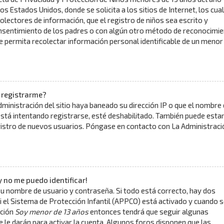
los Estados Unidos, donde se solicita a los sitios de Internet, los cua
olectores de información, que el registro de niños sea escrito y
onsentimiento de los padres o con algún otro método de reconocimi
ue permita recolectar información personal identificable de un menor
 registrarme?
dministración del sitio haya baneado su dirección IP o que el nombre
está intentando registrarse, esté deshabilitado. También puede esta
gistro de nuevos usuarios. Póngase en contacto con La Administraci
y no me puedo identificar!
su nombre de usuario y contraseña. Si todo está correcto, hay dos
i el Sistema de Protección Infantil (APPCO) está activado y cuando s
pción
Soy menor de 13 años
entonces tendrá que seguir algunas
e le darán para activar la cuenta. Algunos foros disponen que las