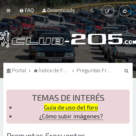
FAQ
Downloads
B
Portal
Índice de Foros
Preguntas Frecuentes
u
s
c
TEMAS DE INTERÉS
a
Guía de uso del foro
r
¿Cómo subir imágenes?
Preguntas Frecuentes