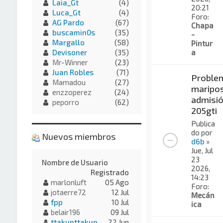
Laia_Gt
(4)
20:21
Luca_Gt
(4)
Foro:
AG Pardo
(67)
Chapa
buscamin0s
(35)
-
Margallo
(58)
Pintur
a
Devisoner
(35)
Mr-Winner
(23)
Juan Robles
(71)
Proble
Mamadou
(27)
maripo
enzzoperez
(24)
admisi
peporro
(62)
205gti
Publica
do por
Nuevos miembros
d6b
»
Jue, Jul
23
Nombre de Usuario
2026,
Registrado
14:23
marlonluft
05 Ago
Foro:
jotaerre72
12 Jul
Mecán
fpp
10 Jul
ica
belair196
09 Jul
ttakunttakun
22 Jun