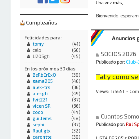
Una vez más,
Bienvenido, esperamo
Cumpleaños
Anuncios 
Felicidades para:
tomy
(41)
calo
(66)
SOCIOS 2026
JJ205gti
(45)
Publicado por:
Club-
En los próximos 30 días
BeRbErExO
(38)
Tal y como se
sama205
(46)
alex-trs
(36)
Views: 175651 •
Com
alexgti
(49)
fvit221
(37)
vicen SR
(36)
coco
(44)
Cuantos Somos
guillems
(48)
Publicado por:
Ral S
sephi
(37)
Raul gtx
(32)
carontte
(38)
LISTA DE 205's POR