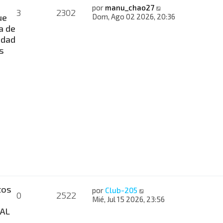
V
por
manu_chao27
3
2302
e
ue
Dom, Ago 02 2026, 20:36
r
a de
ú
idad
l
s
t
i
m
o
m
e
n
s
a
j
e
tos
V
por
Club-205
0
2522
e
Mié, Jul 15 2026, 23:56
r
AL
ú