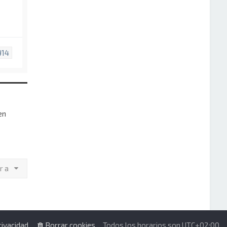
914
en
Ir a
rivacidad
Borrar cookies
Todos los horarios son
UTC+02:00