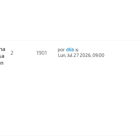
m
e
n
s
a
j
e
ma
V
por
d6b
2
1901
e
sa
Lun, Jul 27 2026, 09:00
r
ón
ú
l
t
i
m
o
m
e
n
s
a
j
e