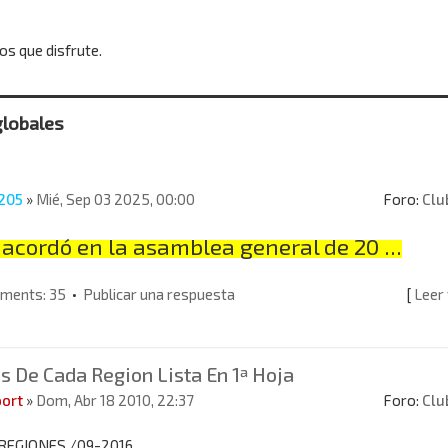
s que disfrute.
globales
205
»
Mié, Sep 03 2025, 00:00
Foro:
Clu
 acordó en la asamblea general de 20 ...
ments: 35
•
Publicar una respuesta
[
Leer
 De Cada Region Lista En 1ª Hoja
port
»
Dom, Abr 18 2010, 22:37
Foro:
Clu
 REGIONES /09-2016