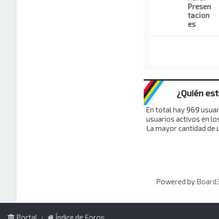
Presen
tacion
es
¿Quién es
En total hay
969
usuari
usuarios activos en lo
La mayor cantidad de u
Powered by
Board3
Portal
Índice de Foros