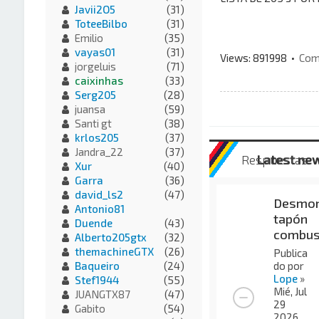
Javii2O5
(31)
ToteeBilbo
(31)
Emilio
(35)
vayas01
(31)
Views: 891998 •
Com
jorgeluis
(71)
caixinhas
(33)
Serg205
(28)
juansa
(59)
Santi gt
(38)
krlos205
(37)
Jandra_22
(37)
Respuestas
Latest ne
Xur
(40)
Garra
(36)
david_ls2
(47)
Desmon
Antonio81
tapón
Duende
(43)
combus
Alberto205gtx
(32)
themachineGTX
(26)
Publica
do por
Baqueiro
(24)
Lope
»
Stef1944
(55)
Mié, Jul
JUANGTX87
(47)
29
Gabito
(54)
2026,