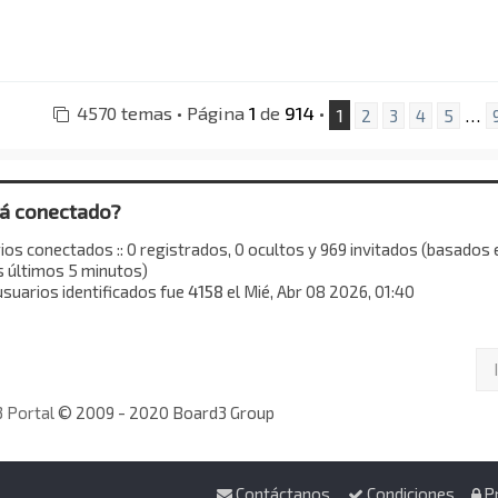
n
s
a
j
e
4570 temas • Página
1
de
914
•
1
…
2
3
4
5
tá conectado?
os conectados :: 0 registrados, 0 ocultos y 969 invitados (basados 
s últimos 5 minutos)
suarios identificados fue
4158
el Mié, Abr 08 2026, 01:40
 Portal
© 2009 - 2020 Board3 Group
Contáctanos
Condiciones
P