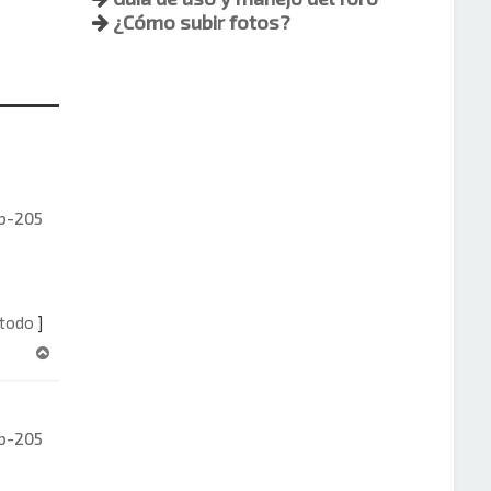
¿Cómo subir fotos?
b-205
 todo
]
A
r
r
i
b-205
b
a