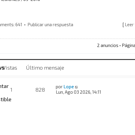
ments: 641
•
Publicar una respuesta
[
Leer
2 anuncios • Págin
ws
Vistas
Último mensaje
tar
V
por
Lope
1
828
e
Lun, Ago 03 2026, 14:11
r
tible
ú
l
t
i
m
o