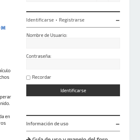
Identificarse
•
Registrarse
Nombre de Usuario:
Contraseña:
hículo
uchos
Recordar
operar
nido.
da en
ros
Información de uso
Guía de uso y manejo del foro