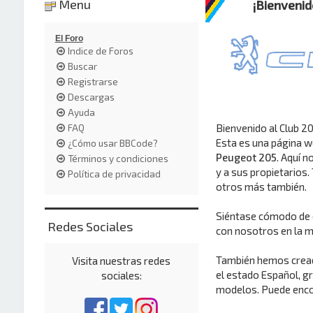
Menu
¡Bienvenid
El Foro
Indice de Foros
Buscar
Registrarse
Descargas
Ayuda
Bienvenido al Club 2
FAQ
Esta es una página w
¿Cómo usar BBCode?
Peugeot 205
. Aquí 
Términos y condiciones
y a sus propietarios.
Política de privacidad
otros más también.
Siéntase cómodo de e
Redes Sociales
con nosotros en la m
También hemos creado
Visita nuestras redes
el estado Español, g
sociales:
modelos. Puede encon