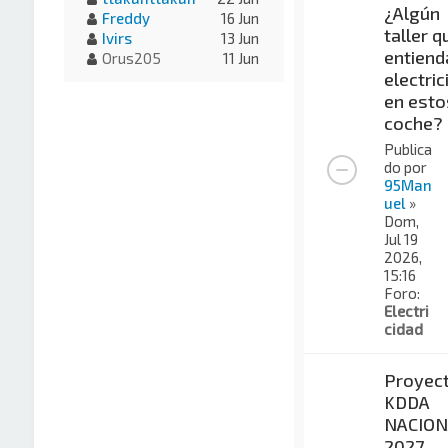
¿Algún
Freddy
16 Jun
taller q
Ivirs
13 Jun
entiend
Orus205
11 Jun
electric
en esto
coche?
Publica
do por
95Man
uel
»
Dom,
Jul 19
2026,
15:16
Foro:
Electri
cidad
Proyec
KDDA
NACION
2027