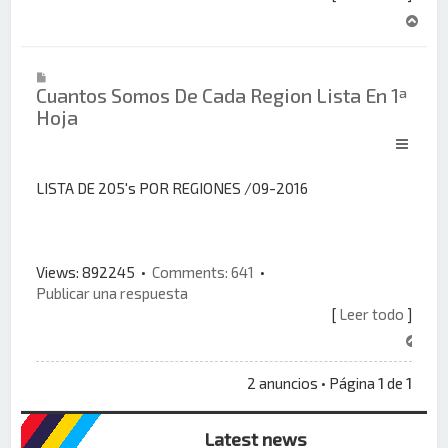
A
r
r
i
Cuantos Somos De Cada Region Lista En 1ª
b
Hoja
a
LISTA DE 205's POR REGIONES /09-2016
Views: 892245 •
Comments: 641
•
Publicar una respuesta
[
Leer todo
]
A
r
r
2 anuncios • Página
1
de
1
i
b
Latest news
a