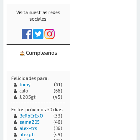
Visita nuestras redes
sociales:
Cumpleaños
Felicidades para:
tomy
(41)
calo
(66)
JJ205gti
(45)
En los próximos 30 días
BeRbErExO
(38)
sama205
(46)
alex-trs
(36)
alexgti
(49)