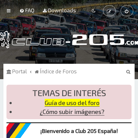
FAQ
Downloads
B
Portal
Índice de Foros
u
s
TEMAS DE INTERÉS
c
Guía de uso del foro
a
¿Cómo subir imágenes?
r
¡Bienvenido a Club 205 España!