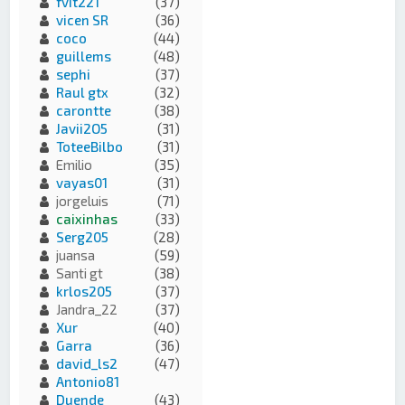
fvit221
(37)
vicen SR
(36)
coco
(44)
guillems
(48)
sephi
(37)
Raul gtx
(32)
carontte
(38)
Javii2O5
(31)
ToteeBilbo
(31)
Emilio
(35)
vayas01
(31)
jorgeluis
(71)
caixinhas
(33)
Serg205
(28)
juansa
(59)
Santi gt
(38)
krlos205
(37)
Jandra_22
(37)
Xur
(40)
Garra
(36)
david_ls2
(47)
Antonio81
Duende
(43)