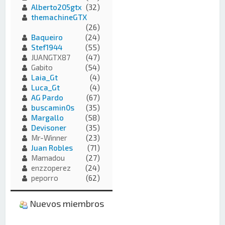
Alberto205gtx
(32)
themachineGTX
(26)
Baqueiro
(24)
Stef1944
(55)
JUANGTX87
(47)
Gabito
(54)
Laia_Gt
(4)
Luca_Gt
(4)
AG Pardo
(67)
buscamin0s
(35)
Margallo
(58)
Devisoner
(35)
Mr-Winner
(23)
Juan Robles
(71)
Mamadou
(27)
enzzoperez
(24)
peporro
(62)
Nuevos miembros