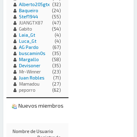
Alberto205gtx
(32)
Baqueiro
(24)
Stef1944
(55)
JUANGTX87
(47)
Gabito
(54)
Laia_Gt
(4)
Luca_Gt
(4)
AG Pardo
(67)
buscamin0s
(35)
Margallo
(58)
Devisoner
(35)
Mr-Winner
(23)
Juan Robles
(71)
Mamadou
(27)
peporro
(62)
Nuevos miembros
Nombre de Usuario