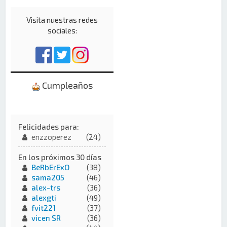
Visita nuestras redes
sociales:
Cumpleaños
Felicidades para:
enzzoperez
(24)
En los próximos 30 días
BeRbErExO
(38)
sama205
(46)
alex-trs
(36)
alexgti
(49)
fvit221
(37)
vicen SR
(36)