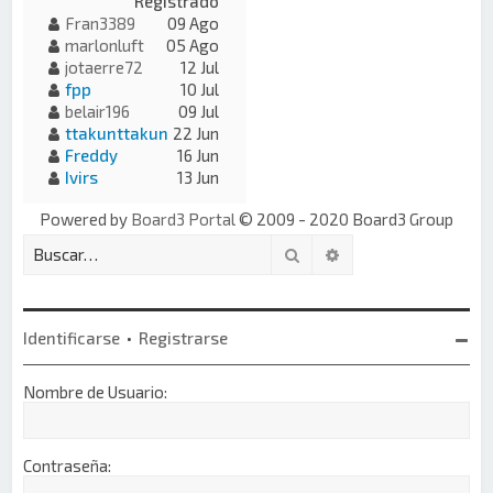
Registrado
Fran3389
09 Ago
marlonluft
05 Ago
jotaerre72
12 Jul
fpp
10 Jul
belair196
09 Jul
ttakunttakun
22 Jun
Freddy
16 Jun
Ivirs
13 Jun
Powered by
Board3 Portal
© 2009 - 2020 Board3 Group
Buscar
Búsqueda avanzada
Identificarse
•
Registrarse
Nombre de Usuario:
Contraseña: