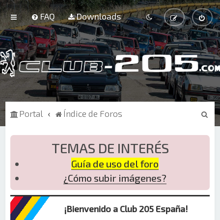
FAQ
Downloads
B
Portal
Índice de Foros
u
s
TEMAS DE INTERÉS
c
Guía de uso del foro
a
¿Cómo subir imágenes?
r
¡Bienvenido a Club 205 España!