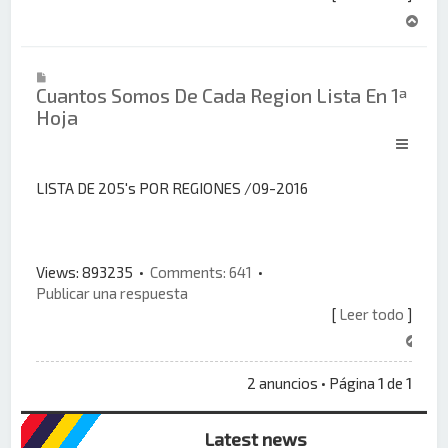
A
r
r
i
Cuantos Somos De Cada Region Lista En 1ª
b
Hoja
a
LISTA DE 205's POR REGIONES /09-2016
Views: 893235 •
Comments: 641
•
Publicar una respuesta
[
Leer todo
]
A
r
r
2 anuncios • Página
1
de
1
i
b
Latest news
a