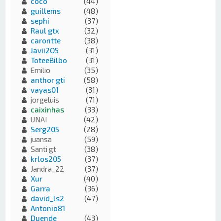
coco
(44)
guillems
(48)
sephi
(37)
Raul gtx
(32)
carontte
(38)
Javii2O5
(31)
ToteeBilbo
(31)
Emilio
(35)
anthor gti
(58)
vayas01
(31)
jorgeluis
(71)
caixinhas
(33)
UNAI
(42)
Serg205
(28)
juansa
(59)
Santi gt
(38)
krlos205
(37)
Jandra_22
(37)
Xur
(40)
Garra
(36)
david_ls2
(47)
Antonio81
Duende
(43)