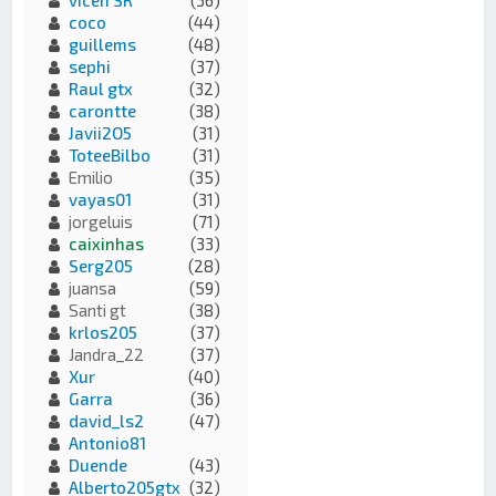
coco
(44)
guillems
(48)
sephi
(37)
Raul gtx
(32)
carontte
(38)
Javii2O5
(31)
ToteeBilbo
(31)
Emilio
(35)
vayas01
(31)
jorgeluis
(71)
caixinhas
(33)
Serg205
(28)
juansa
(59)
Santi gt
(38)
krlos205
(37)
Jandra_22
(37)
Xur
(40)
Garra
(36)
david_ls2
(47)
Antonio81
Duende
(43)
Alberto205gtx
(32)