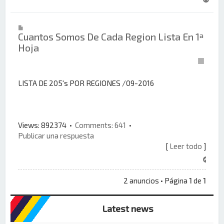
r
r
i
Cuantos Somos De Cada Region Lista En 1ª
b
Hoja
a
LISTA DE 205's POR REGIONES /09-2016
Views: 892374 •
Comments: 641
•
Publicar una respuesta
[
Leer todo
]
A
r
r
2 anuncios • Página
1
de
1
i
b
Latest news
a