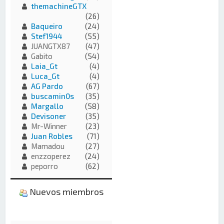
themachineGTX
(26)
Baqueiro
(24)
Stef1944
(55)
JUANGTX87
(47)
Gabito
(54)
Laia_Gt
(4)
Luca_Gt
(4)
AG Pardo
(67)
buscamin0s
(35)
Margallo
(58)
Devisoner
(35)
Mr-Winner
(23)
Juan Robles
(71)
Mamadou
(27)
enzzoperez
(24)
peporro
(62)
Nuevos miembros