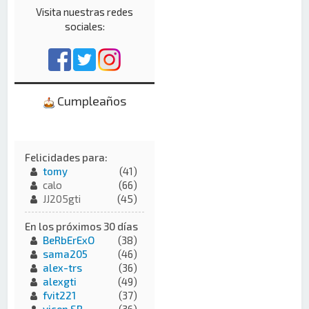
Visita nuestras redes
sociales:
Cumpleaños
Felicidades para:
tomy
(41)
calo
(66)
JJ205gti
(45)
En los próximos 30 días
BeRbErExO
(38)
sama205
(46)
alex-trs
(36)
alexgti
(49)
fvit221
(37)
vicen SR
(36)