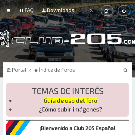
FAQ
Downloads
B
Portal
Índice de Foros
u
s
TEMAS DE INTERÉS
c
Guía de uso del foro
a
¿Cómo subir imágenes?
r
¡Bienvenido a Club 205 España!