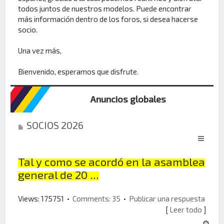
todos juntos de nuestros modelos. Puede encontrar
más información dentro de los foros, si desea hacerse
socio.
Una vez más,
Bienvenido, esperamos que disfrute.
Anuncios globales
SOCIOS 2026
Tal y como se acordó en la asamblea
general de 20 ...
Views: 175751 •
Comments: 35
•
Publicar una respuesta
[
Leer todo
]
A