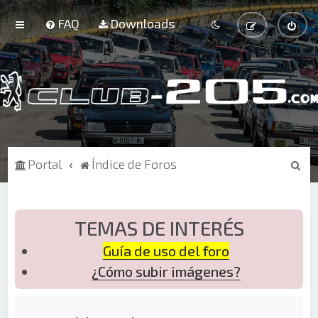
FAQ
Downloads
B
Portal
Índice de Foros
u
s
c
TEMAS DE INTERÉS
a
Guía de uso del foro
r
¿Cómo subir imágenes?