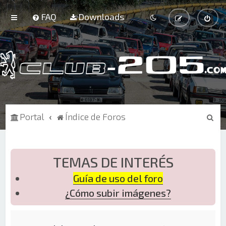
FAQ
Downloads
B
Portal
Índice de Foros
u
s
c
TEMAS DE INTERÉS
a
Guía de uso del foro
r
¿Cómo subir imágenes?