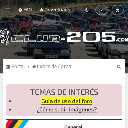
FAQ
Downloads
B
Portal
Índice de Foros
u
s
c
TEMAS DE INTERÉS
a
Guía de uso del foro
r
¿Cómo subir imágenes?
General