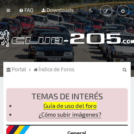
FAQ
Downloads
B
Portal
Índice de Foros
u
s
c
TEMAS DE INTERÉS
a
Guía de uso del foro
r
¿Cómo subir imágenes?
General