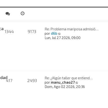
a
i
j
m
e
o
m
e
n
ca
s
Re: Problema mariposa admisió…
1344
9173
V
a
por
d6b
e
j
Lun, Jul 27 2026, 09:00
r
e
ú
l
t
i
m
o
m
e
idad
Re: ¿Algún taller que entiend…
417
2493
n
V
por
manu_chao27
s
e
Dom, Ago 02 2026, 20:36
a
r
j
ú
e
l
t