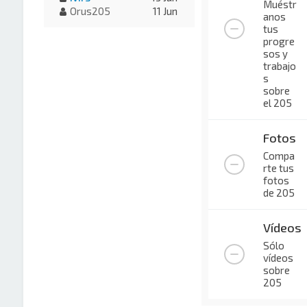
Muéstr
Orus205
11 Jun
anos
tus
progre
sos y
trabajo
s
sobre
el 205
Fotos
Compa
rte tus
fotos
de 205
Vídeos
Sólo
vídeos
sobre
205