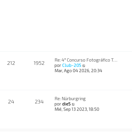
ú
l
t
i
m
o
m
e
n
s
a
Re: 4° Concurso Fotográfico T…
j
212
1952
V
por
Club-205
e
e
Mar, Ago 04 2026, 20:34
r
ú
l
t
i
Re: Nürburgring
24
234
m
V
por
die5
o
e
Mié, Sep 13 2023, 18:50
m
r
e
ú
n
l
s
t