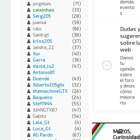
demás
jorgeluis
(71)
evento
caixinhas
(33)
s
Serg205
(28)
juansa
(59)
Dudas 
calo
(66)
Santi gt
(38)
sugeren
krlos205
(37)
sobre l
Jandra_22
(37)
web
Xur
(40)
Danos
Garra
(36)
tu
david_ls2
(47)
opinión
Antonio81
sobre
Duende
(43)
el foro
Alberto205gtx
(32)
y dinos
themachineGTX
(26)
cómo
mejora
Baqueiro
(24)
rlo
Stef1944
(55)
JUANGTX87
(47)
Gabito
(54)
Laia_Gt
(4)
Luca_Gt
(4)
Mi 205,
AG Pardo
(67)
Curiosida