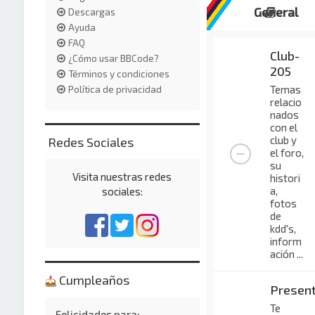
General
Descargas
Ayuda
FAQ
Club-
¿Cómo usar BBCode?
205
Términos y condiciones
Temas
Política de privacidad
relacio
nados
con el
club y
Redes Sociales
el foro,
su
Visita nuestras redes
histori
a,
sociales:
fotos
de
kdd's,
inform
ación ...
Cumpleaños
Presen
Te
Felicidades para: