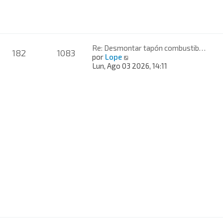
i
m
o
m
e
n
Re: Desmontar tapón combustib…
182
1083
s
V
por
Lope
a
e
Lun, Ago 03 2026, 14:11
j
r
e
ú
l
t
i
m
o
m
e
n
s
a
j
e