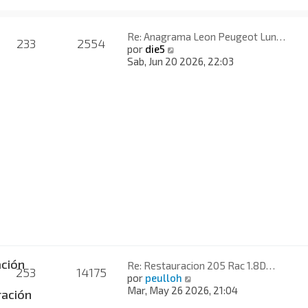
Re: Anagrama Leon Peugeot Lun…
233
2554
V
por
die5
e
Sab, Jun 20 2026, 22:03
r
ú
l
t
i
m
o
m
e
n
s
a
j
e
ción
Re: Restauracion 205 Rac 1.8D…
253
14175
V
por
peulloh
e
Mar, May 26 2026, 21:04
ación
r