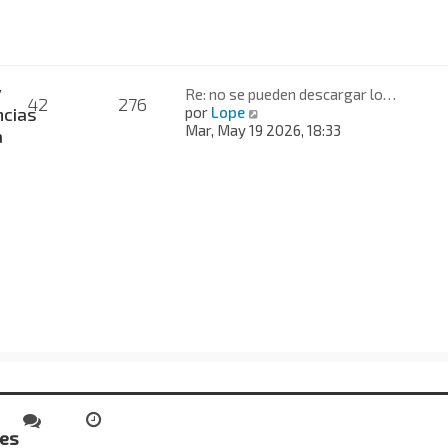
a
j
e
y
Re: no se pueden descargar lo…
42
276
V
cias
por
Lope
e
Mar, May 19 2026, 18:33
a
r
ú
l
t
i
m
o
m
e
n
s
a
j
e
des