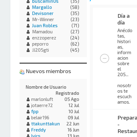
buscamin0s
(35)
Margallo
(58)
Devisoner
(35)
Día a
Mr-Winner
(23)
día
Juan Robles
(71)
Anécdo
Mamadou
(27)
tas,
enzzoperez
(24)
histori
peporro
(62)
as,
JJ205gti
(45)
inform
acion
sobre
el
Nuevos miembros
205...
nosotr
Nombre de Usuario
os te
Registrado
escuch
marlonluft
05 Ago
amos.
jotaerre72
12 Jul
fpp
10 Jul
Prepara
belair196
09 Jul
ttakunttakun
22 Jun
-
Freddy
16 Jun
Restaur
Ivirs
13 Jun