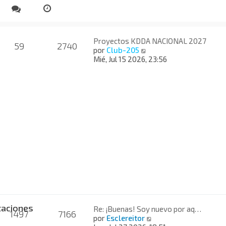
Proyectos KDDA NACIONAL 2027
59
2740
V
por
Club-205
e
Mié, Jul 15 2026, 23:56
r
ú
l
t
i
m
o
m
e
n
s
a
j
e
taciones
Re: ¡Buenas! Soy nuevo por aq…
1497
7166
V
por
Esclereitor