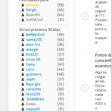
acabas
peixoto
(59)
de
Sergti
(46)
registr
Board10
(44)
ar???
XxANESxX
(31)
Presen
tate
junto a
En los próximos 30 días
tu
BeRbErExO
(38)
maquin
sama205
(46)
a
alex-trs
(36)
alexgti
(49)
Fotos d
fvit221
(37)
vicen SR
(36)
concent
tomy
(41)
evento
coco
(44)
Aquí se
guillems
(48)
colgar
sephi
(37)
an las
Raul gtx
(32)
fotos
carontte
(38)
relacio
Javii2O5
(31)
nada
con
ToteeBilbo
(31)
KDD´s
Emilio
(35)
y
vayas01
(31)