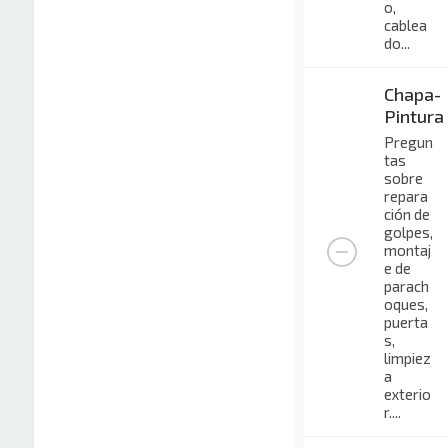
o,
cablea
do...
Chapa-
Pintura
Pregun
tas
sobre
repara
ción de
golpes,
montaj
e de
parach
oques,
puerta
s,
limpiez
a
exterio
r....