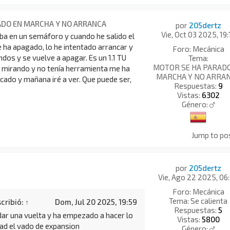
ADO EN MARCHA Y NO ARRANCA
por
205dertz
Vie, Oct 03 2025, 19:
ba en un semáforo y cuando he salido el
 ha apagado, lo he intentado arrancar y
Foro:
Mecánica
os y se vuelve a apagar. Es un 1.1 TU
Tema:
MOTOR SE HA PARAD
o mirando y no tenía herramienta me ha
MARCHA Y NO ARRA
cado y mañana iré a ver. Que puede ser,
Respuestas:
9
Vistas:
6302
Género:
Jump to po
por
205dertz
Vie, Ago 22 2025, 06
Foro:
Mecánica
Tema:
Se calienta
cribió:
↑
Dom, Jul 20 2025, 19:59
Respuestas:
5
dar una vuelta y ha empezado a hacer lo
Vistas:
5800
ad el vado de expansion
Género: