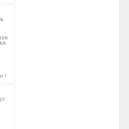
16
O EN
NCA
st
:27