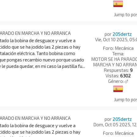
Jump to po
PARADO EN MARCHA Y NO ARRANCA
por
205dertz
Vie, Oct 10 2025, 05
ado la bobina de desguace y vuelve a
cidido que se ha jodido las 2 piezas o hay
Foro:
Mecánica
stalación eléctrica. Tanto bobina como
Tema:
MOTOR SE HA PARAD
r que pongas recambio nuevo porque usado
MARCHA Y NO ARRA
 le pueda quedar, en mi caso la pastilla fu...
Respuestas:
9
Vistas:
6302
Género:
Jump to po
PARADO EN MARCHA Y NO ARRANCA
por
205dertz
Dom, Oct 05 2025, 12
ado la bobina de desguace y vuelve a
cidido que se ha jodido las 2 piezas o hay
Foro:
Mecánica