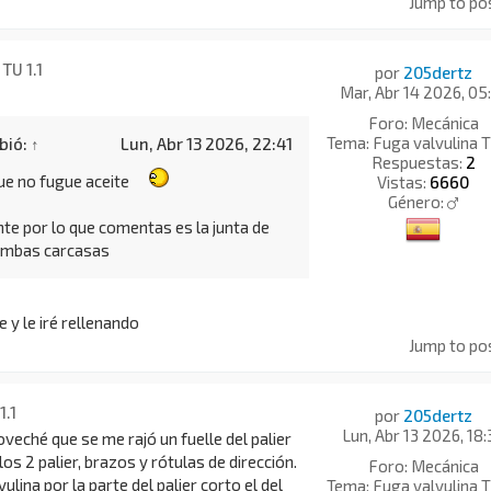
Jump to po
TU 1.1
por
205dertz
Mar, Abr 14 2026, 05
Foro:
Mecánica
Tema:
Fuga valvulina T
bió:
↑
Lun, Abr 13 2026, 22:41
Respuestas:
2
e no fugue aceite
Vistas:
6660
Género:
e por lo que comentas es la junta de
ambas carcasas
 y le iré rellenando
Jump to po
1.1
por
205dertz
Lun, Abr 13 2026, 18:
veché que se me rajó un fuelle del palier
os 2 palier, brazos y rótulas de dirección.
Foro:
Mecánica
ulina por la parte del palier corto el del
Tema:
Fuga valvulina T