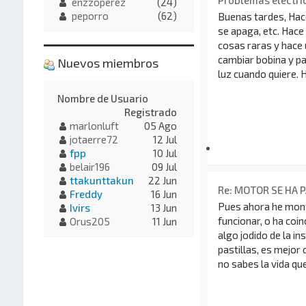
Problemas eléctric
enzzoperez
(24)
peporro
(62)
Buenas tardes, Hace
se apaga, etc. Hace
cosas raras y hace
cambiar bobina y pa
Nuevos miembros
luz cuando quiere. H
Nombre de Usuario
Registrado
marlonluft
05 Ago
jotaerre72
12 Jul
fpp
10 Jul
belair196
09 Jul
ttakunttakun
22 Jun
Re: MOTOR SE HA 
Freddy
16 Jun
Pues ahora he mont
Ivirs
13 Jun
funcionar, o ha coin
Orus205
11 Jun
algo jodido de la in
pastillas, es mejo
no sabes la vida que