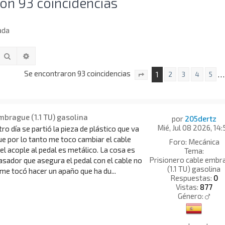
on 93 coincidencias
ada
Buscar
Búsqueda avanzada
Se encontraron 93 coincidencias
1
…
2
3
4
5
Página
1
de
7
mbrague (1.1 TU) gasolina
por
205dertz
Mié, Jul 08 2026, 14:
ro día se partió la pieza de plástico que va
e por lo tanto me toco cambiar el cable
Foro:
Mecánica
el acople al pedal es metálico. La cosa es
Tema:
Prisionero cable embr
asador que asegura el pedal con el cable no
(1.1 TU) gasolina
me tocó hacer un apaño que ha du...
Respuestas:
0
Vistas:
877
Género: