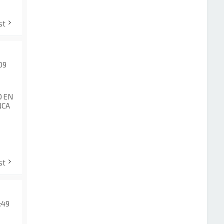
st
:09
O EN
NCA
st
:49