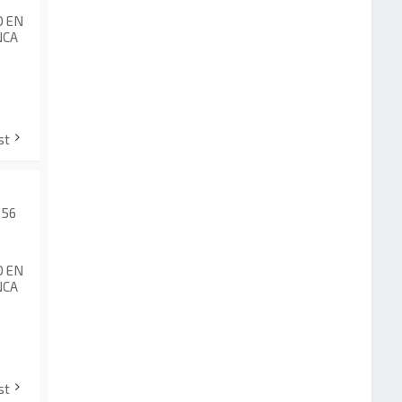
O EN
NCA
st
:56
O EN
NCA
st