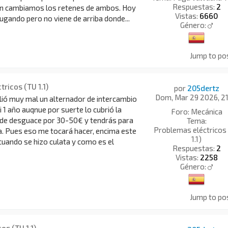
Respuestas:
2
én cambiamos los retenes de ambos. Hoy
Vistas:
6660
fugando pero no viene de arriba donde...
Género:
Jump to po
ricos (TU 1.1)
por
205dertz
Dom, Mar 29 2026, 21
lió muy mal un alternador de intercambio
i 1 año auqnue por suerte lo cubrió la
Foro:
Mecánica
o de desguace por 30-50€ y tendrás para
Tema:
Problemas eléctricos
a. Pues eso me tocará hacer, encima este
1.1)
cuando se hizo culata y como es el
Respuestas:
2
Vistas:
2258
Género:
Jump to po