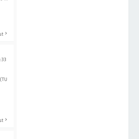
st
:33
 (TU
st