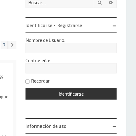
Buscar
Búsqueda 
Identificarse
•
Registrarse
Nombre de Usuario:
7
Siguiente
Contraseña:
59
Recordar
ague
Información de uso