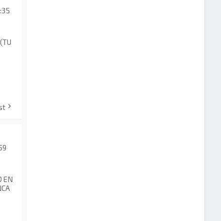
:35
 (TU
st
:59
O EN
NCA