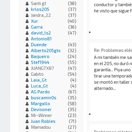
Santi gt
(38)
conductor y tambi
krlos205
(37)
he visto que sigue 
Jandra_22
(37)
Xur
(40)
Garra
(36)
david_ls2
(47)
Antonio81
Duende
(43)
Re: Problemas eléct
Alberto205gtx
(32)
Baqueiro
(24)
A mi también me sa
Stef1944
(55)
en el 205, no duró n
JUANGTX87
(47)
garantía... Piya un
Gabito
(54)
tirar una temporad
Laia_Gt
(4)
se montó en taller 
Luca_Gt
(4)
alternado...
AG Pardo
(67)
buscamin0s
(35)
Margallo
(58)
Devisoner
(35)
Mr-Winner
(23)
Juan Robles
(71)
Mamadou
(27)