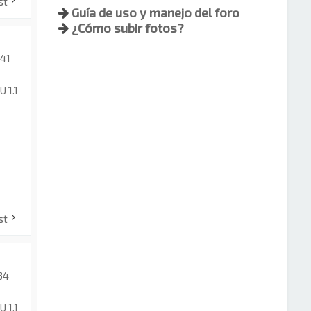
st
Guía de uso y manejo del foro
¿Cómo subir fotos?
:41
U 1.1
st
34
U 1.1