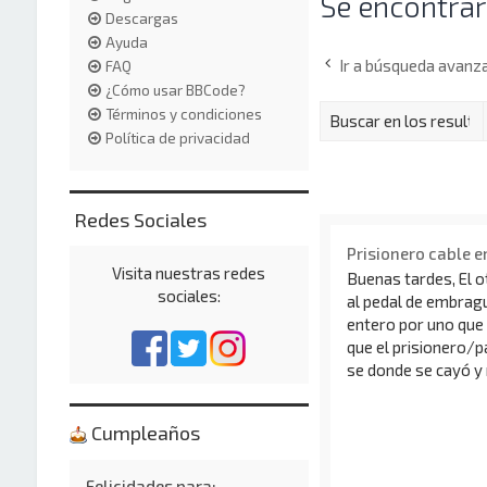
Se encontrar
Descargas
Ayuda
Ir a búsqueda avanz
FAQ
¿Cómo usar BBCode?
Términos y condiciones
Política de privacidad
Redes Sociales
Prisionero cable e
Visita nuestras redes
Buenas tardes, El ot
sociales:
al pedal de embragu
entero por uno que 
que el prisionero/p
se donde se cayó y 
Cumpleaños
Felicidades para: