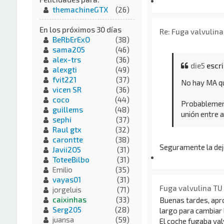
themachineGTX
(26)
En los próximos 30 días
Re: Fuga valvulina 
BeRbErExO
(38)
sama205
(46)
alex-trs
(36)
die5
escri
alexgti
(49)
fvit221
(37)
No hay MA qu
vicen SR
(36)
coco
(44)
Probablement
guillems
(48)
unión entre 
sephi
(37)
Raul gtx
(32)
carontte
(38)
Seguramente la deje
Javii2O5
(31)
ToteeBilbo
(31)
Emilio
(35)
vayas01
(31)
Fuga valvulina TU 
jorgeluis
(71)
caixinhas
(33)
Buenas tardes, apro
Serg205
(28)
largo para cambiar l
juansa
(59)
El coche fugaba valv