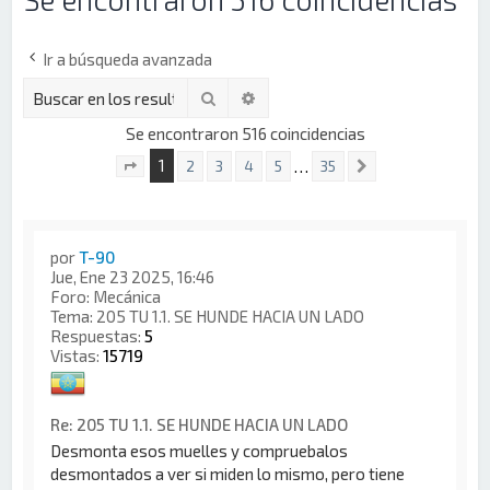
Ir a búsqueda avanzada
Buscar
Búsqueda avanzada
Se encontraron 516 coincidencias
1
…
2
3
4
5
35
Siguiente
Página
1
de
35
por
T-90
Jue, Ene 23 2025, 16:46
Foro:
Mecánica
Tema:
205 TU 1.1. SE HUNDE HACIA UN LADO
Respuestas:
5
Vistas:
15719
Re: 205 TU 1.1. SE HUNDE HACIA UN LADO
Desmonta esos muelles y compruebalos
desmontados a ver si miden lo mismo, pero tiene