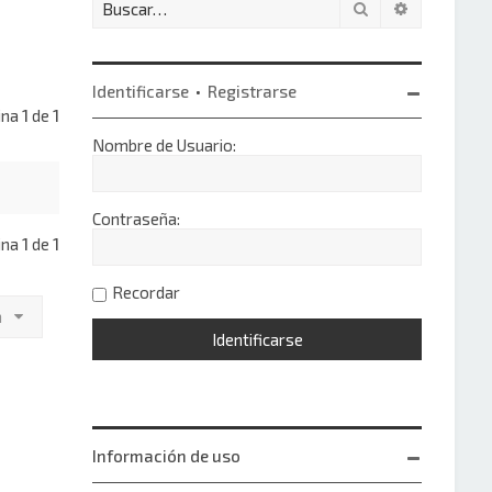
Buscar
Búsqueda 
Identificarse
•
Registrarse
gina
1
de
1
Nombre de Usuario:
Contraseña:
gina
1
de
1
Recordar
a
Información de uso