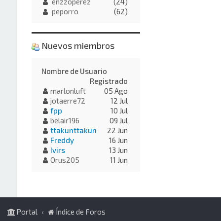
enzzoperez
(24)
peporro
(62)
Nuevos miembros
Nombre de Usuario
Registrado
marlonluft
05 Ago
jotaerre72
12 Jul
fpp
10 Jul
belair196
09 Jul
ttakunttakun
22 Jun
Freddy
16 Jun
Ivirs
13 Jun
Orus205
11 Jun
Portal
Índice de Foros