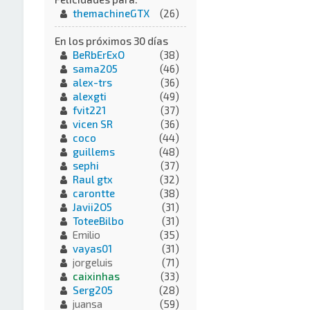
themachineGTX
(26)
En los próximos 30 días
BeRbErExO
(38)
sama205
(46)
alex-trs
(36)
alexgti
(49)
fvit221
(37)
vicen SR
(36)
coco
(44)
guillems
(48)
sephi
(37)
Raul gtx
(32)
carontte
(38)
Javii2O5
(31)
ToteeBilbo
(31)
Emilio
(35)
vayas01
(31)
jorgeluis
(71)
caixinhas
(33)
Serg205
(28)
juansa
(59)