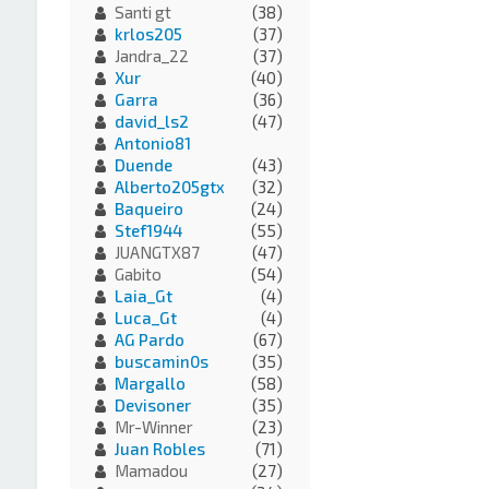
Santi gt
(38)
krlos205
(37)
Jandra_22
(37)
Xur
(40)
Garra
(36)
david_ls2
(47)
Antonio81
Duende
(43)
Alberto205gtx
(32)
Baqueiro
(24)
Stef1944
(55)
JUANGTX87
(47)
Gabito
(54)
Laia_Gt
(4)
Luca_Gt
(4)
AG Pardo
(67)
buscamin0s
(35)
Margallo
(58)
Devisoner
(35)
Mr-Winner
(23)
Juan Robles
(71)
Mamadou
(27)