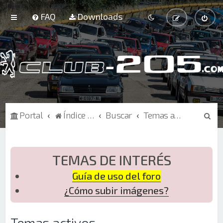
FAQ
Downloads
B
Portal
Índice de Foros
Buscar
Temas activos
u
s
c
TEMAS DE INTERÉS
a
Guía de uso del foro
r
¿Cómo subir imágenes?
Temas activos