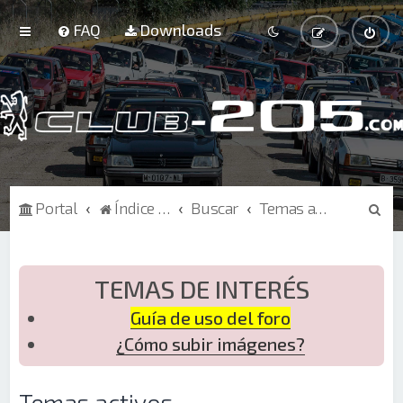
FAQ
Downloads
B
Portal
Índice de Foros
Buscar
Temas activos
u
s
c
TEMAS DE INTERÉS
a
Guía de uso del foro
r
¿Cómo subir imágenes?
Temas activos