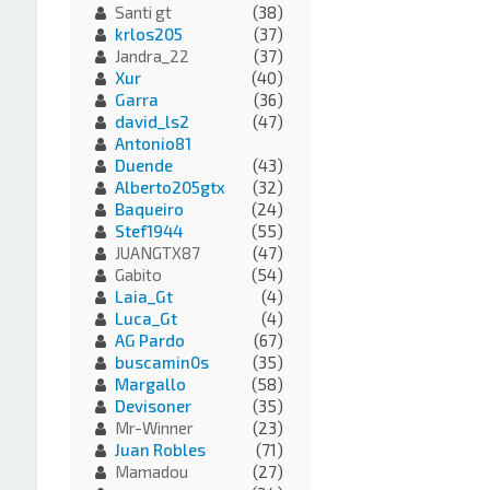
Santi gt
(38)
krlos205
(37)
Jandra_22
(37)
Xur
(40)
Garra
(36)
david_ls2
(47)
Antonio81
Duende
(43)
Alberto205gtx
(32)
Baqueiro
(24)
Stef1944
(55)
JUANGTX87
(47)
Gabito
(54)
Laia_Gt
(4)
Luca_Gt
(4)
AG Pardo
(67)
buscamin0s
(35)
Margallo
(58)
Devisoner
(35)
Mr-Winner
(23)
Juan Robles
(71)
Mamadou
(27)