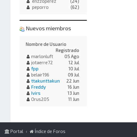
enzzoperez
(24)
peporro
(62)
Nuevos miembros
Nombre de Usuario
Registrado
marlonluft
05 Ago
jotaerre72
12 Jul
fpp
10 Jul
belair196
09 Jul
ttakunttakun
22 Jun
Freddy
16 Jun
Ivirs
13 Jun
Orus205
11 Jun
Portal
Índice de Foros