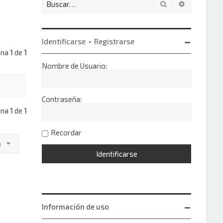
Buscar
Búsqueda 
Identificarse
•
Registrarse
gina
1
de
1
Nombre de Usuario:
Contraseña:
gina
1
de
1
Recordar
a
Información de uso