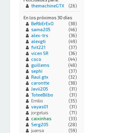
themachineGTX
(26)
En los próximos 30 días
BeRbErExO
(38)
sama205
(46)
alex-trs
(36)
alexgti
(49)
fvit221
(37)
vicen SR
(36)
coco
(44)
guillems
(48)
sephi
(37)
Raul gtx
(32)
carontte
(38)
Javii2O5
(31)
ToteeBilbo
(31)
Emilio
(35)
vayas01
(31)
jorgeluis
(71)
caixinhas
(33)
Serg205
(28)
juansa
(59)