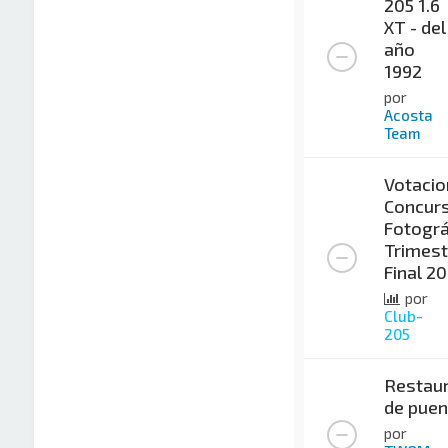
205 1.6
XT - del
año
1992
por
Acosta
Team
Votacio
Concur
Fotográ
Trimest
Final 2
por
Club-
205
Restaur
de puen
por