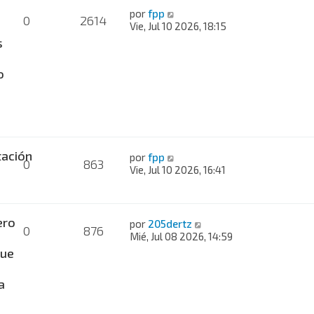
por
fpp
0
2614
Vie, Jul 10 2026, 18:15
s
o
ación
por
fpp
0
863
Vie, Jul 10 2026, 16:41
ero
por
205dertz
0
876
Mié, Jul 08 2026, 14:59
ue
a