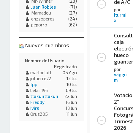
Mr-Winner
(23)
de A/C
Juan Robles
(71)
por
Mamadou
(27)
Iturmi
enzzoperez
(24)
x
peporro
(62)
Consult
caja
Nuevos miembros
electró
hueco
Nombre de Usuario
guante
Registrado
por
marlonluft
05 Ago
wiggu
jotaerre72
12 Jul
m
fpp
10 Jul
belair196
09 Jul
Votacio
ttakunttakun
22 Jun
2°
Freddy
16 Jun
Concur
Ivirs
13 Jun
Fotográ
Orus205
11 Jun
Trimest
2026