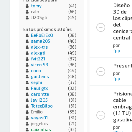
Diseño
tomy
(41)
3D de
calo
(66)
los clip
JJ205gti
(45)
del
En los próximos 30 días
cenicer
BeRbErExO
(38)
central
sama205
(46)
por
alex-trs
(36)
fpp
alexgti
(49)
fvit221
(37)
vicen SR
(36)
Present
coco
(44)
por
guillems
(48)
fpp
sephi
(37)
Raul gtx
(32)
Prision
carontte
(38)
cable
Javii2O5
(31)
embrag
ToteeBilbo
(31)
Emilio
(35)
(1.1 TU)
vayas01
(31)
gasolin
jorgeluis
(71)
por
caixinhas
(33)