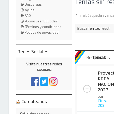
Temas sin re
Descargas
Ayuda
Ir a búsqueda avanz
FAQ
¿Cómo usar BBCode?
Términos y condiciones
Política de privacidad
Redes Sociales
Respuestas
Temas
Visita nuestras redes
sociales:
Proyec
KDDA
NACION
2027
por
Club-
Cumpleaños
205
Felicidades para: