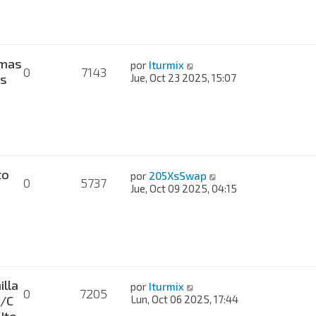
mas
por
Iturmix
0
7143
es
Jue, Oct 23 2025, 15:07
to
por
205XsSwap
0
5737
Jue, Oct 09 2025, 04:15
lla
por
Iturmix
0
7205
A/C
Lun, Oct 06 2025, 17:44
Ito