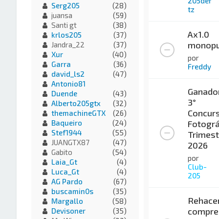
205der
Serg205
(28)
tz
juansa
(59)
Santi gt
(38)
Ax1.0
krlos205
(37)
monopu
Jandra_22
(37)
Xur
(40)
por
Garra
(36)
Freddy
david_ls2
(47)
Antonio81
Ganado
Duende
(43)
3°
Alberto205gtx
(32)
Concur
themachineGTX
(26)
Fotográ
Baqueiro
(24)
Stef1944
(55)
Trimest
JUANGTX87
(47)
2026
Gabito
(54)
por
Laia_Gt
(4)
Club-
Luca_Gt
(4)
205
AG Pardo
(67)
buscamin0s
(35)
Rehace
Margallo
(58)
compre
Devisoner
(35)