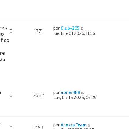
res
por
Club-205
0
1771
so
Jue, Ene 01 2026, 11:56
fico
re
025
W
por
abnerRRR
0
2687
Lun, Dic 15 2025, 06:29
t
por
Acosta Team
0
3163