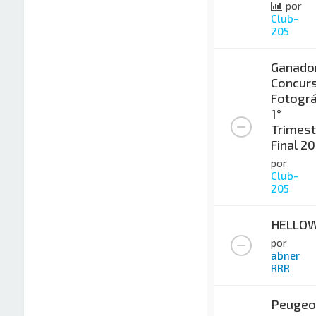
por
Club-
205
Ganado
Concur
Fotográ
1°
Trimest
Final 2
por
Club-
205
HELLO
por
abner
RRR
Peugeo