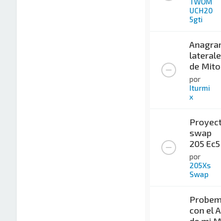
TWOM
UCH20
5gti
Anagra
lateral
de Mito
por
Iturmi
x
Proyec
swap
205 Ec5
por
205Xs
Swap
Probemi
con el 
de mi M