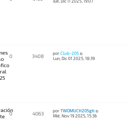
Jue, Dic 11 2025, 19:07
nes
por
Club-205
0
3408
so
Lun, Dic 01 2025, 18:39
fico
ral
025
ación
por
TWOMUCH205gti
0
4063
te
Mié, Nov 19 2025, 15:36