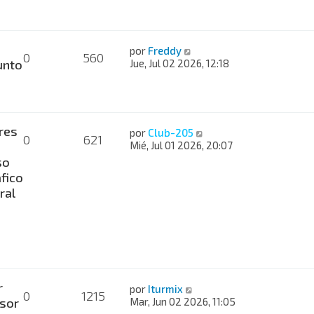
por
Freddy
0
560
nto
Jue, Jul 02 2026, 12:18
res
por
Club-205
0
621
Mié, Jul 01 2026, 20:07
so
fico
ral
r
por
Iturmix
0
1215
sor
Mar, Jun 02 2026, 11:05