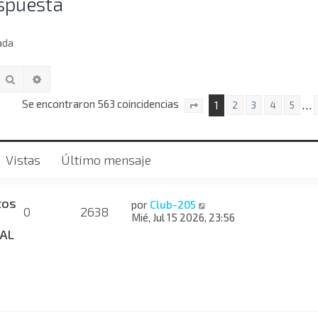
spuesta
ada
Buscar
Búsqueda avanzada
Se encontraron 563 coincidencias
1
…
2
3
4
5
Página
1
de
23
Vistas
Último mensaje
tos
por
Club-205
0
2638
Mié, Jul 15 2026, 23:56
AL