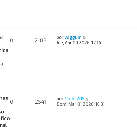
a
por
wiggum
0
2188
Jue, Abr 09 2026, 17:14
nica
ra
nes
por
Club-205
0
2541
Dom, Mar 01 2026, 16:31
so
fico
ral