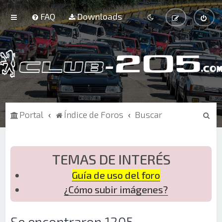
FAQ
Downloads
B
Portal
Índice de Foros
Buscar
u
s
c
TEMAS DE INTERÉS
a
Guía de uso del foro
r
¿Cómo subir imágenes?
Se encontraron 1205