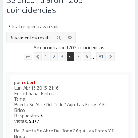
coincidencias
Ir a búsqueda avanzada
Buscar
Búsqueda avanzada
Se encontraron 1205 coincidencias
4
…
1
2
3
5
6
81
Anterior
Siguiente
Página
4
de
81
por
robert
Lun, Abr 13 2015, 21:16
Foro:
Chapa-Pintura
Tema:
Puerta Se Abre Del Todo? Aqui Las Fotos Y El
Brico
Respuestas:
4
Vistas:
5377
Re: Puerta Se Abre Del Todo? Aqui Las Fotos Y El
Brico