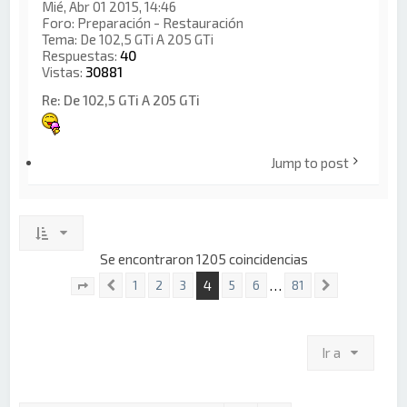
Mié, Abr 01 2015, 14:46
Foro:
Preparación - Restauración
Tema:
De 102,5 GTi A 205 GTi
Respuestas:
40
Vistas:
30881
Re: De 102,5 GTi A 205 GTi
Jump to post
Se encontraron 1205 coincidencias
4
…
1
2
3
5
6
81
Anterior
Siguiente
Página
4
de
81
Ir a