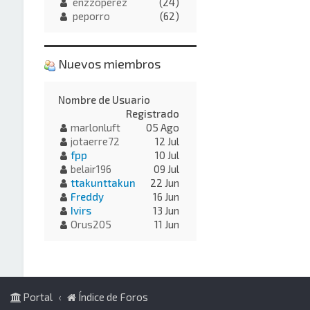
enzzoperez
(24)
peporro
(62)
Nuevos miembros
Nombre de Usuario
Registrado
marlonluft
05 Ago
jotaerre72
12 Jul
fpp
10 Jul
belair196
09 Jul
ttakunttakun
22 Jun
Freddy
16 Jun
Ivirs
13 Jun
Orus205
11 Jun
Portal
Índice de Foros