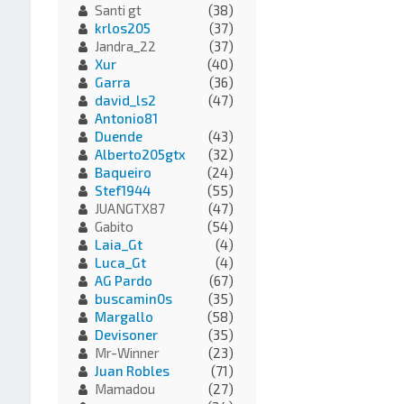
Santi gt
(38)
krlos205
(37)
Jandra_22
(37)
Xur
(40)
Garra
(36)
david_ls2
(47)
Antonio81
Duende
(43)
Alberto205gtx
(32)
Baqueiro
(24)
Stef1944
(55)
JUANGTX87
(47)
Gabito
(54)
Laia_Gt
(4)
Luca_Gt
(4)
AG Pardo
(67)
buscamin0s
(35)
Margallo
(58)
Devisoner
(35)
Mr-Winner
(23)
Juan Robles
(71)
Mamadou
(27)