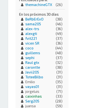
themachineGTX
(26)
En los próximos 30 días
BeRbErExO
(38)
sama205
(46)
alex-trs
(36)
alexgti
(49)
fvit221
(37)
vicen SR
(36)
coco
(44)
guillems
(48)
sephi
(37)
Raul gtx
(32)
carontte
(38)
Javii2O5
(31)
ToteeBilbo
(31)
Emilio
(35)
vayas01
(31)
jorgeluis
(71)
caixinhas
(33)
Serg205
(28)
juansa
(59)