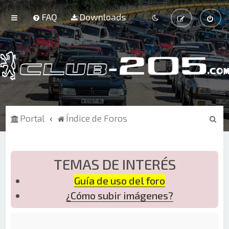
FAQ
Downloads
B
Portal
Índice de Foros
u
s
c
TEMAS DE INTERÉS
a
Guía de uso del foro
r
¿Cómo subir imágenes?