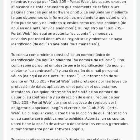
mientras navega por “Club 205 - Portal Web”, las cuales exceden
el alcance de este documento que solamente se refiere a las
páginas creadas por el software phpBB. La segunda vía mediante
la que obtenemos su información es mediante lo que usted envía.
Esto puede ser, y no limitado a: envíos como usuario anónimo (de
aquí en adelante “envíos anónimos”), su registro en “Club 205 -
Portal Web” (de aquí en adelante “su cuenta”) y mensajes
enviados por usted después de registrarse y mientras se haya
identificado (de aquí en adelante “sus mensajes”).
Tu cuenta como mínimo constará de un nombre único de
identificación (de aquí en adelante “su nombre de usuario”), una
contraseña personal empleada para la identificación (de aquí en
adelante “su contraseña”) y una dirección de email personal
válida (de aquí en adelante “su email”). La información de su
cuenta en “Club 205 - Portal Web” está protegida por las leyes de
protección de datos aplicables en el país en el que estamos
instalados. Cualquier información más allá de su nombre de
usuario, su contraseña y su dirección de e-mail requerida por
“Club 205 - Portal Web” durante el proceso de registro será
obligatoria u opcional, según el criterio de “Club 205 - Portal
Web”. En cualquier caso, usted tiene la opción de qué información
en su cuenta será públicamente exhibida. Además, en su cuenta,
usted tiene la opción de activar o desactivar los emails generados
automáticamente por el software phpBB.
Tu contraseña está encriptada (cifrado de una vía) por lo tanto