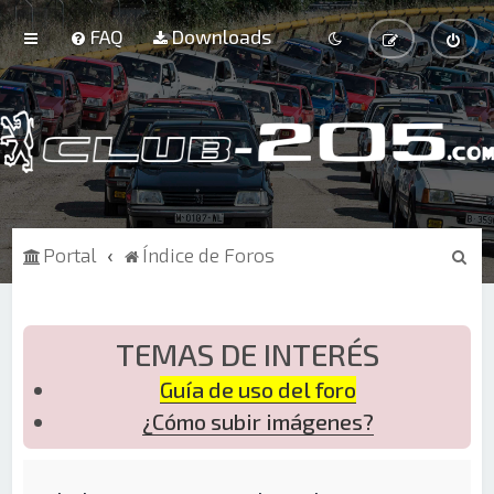
FAQ
Downloads
B
Portal
Índice de Foros
u
s
c
TEMAS DE INTERÉS
a
Guía de uso del foro
r
¿Cómo subir imágenes?