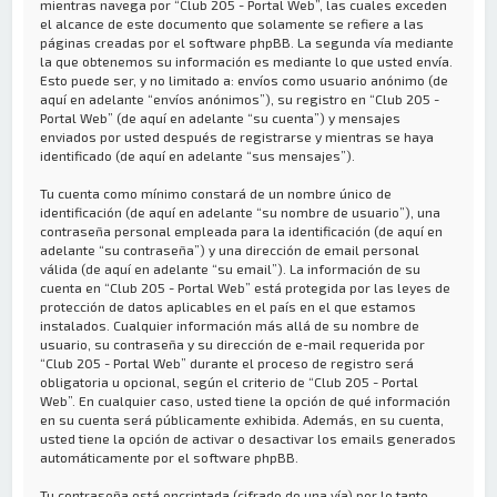
mientras navega por “Club 205 - Portal Web”, las cuales exceden
el alcance de este documento que solamente se refiere a las
páginas creadas por el software phpBB. La segunda vía mediante
la que obtenemos su información es mediante lo que usted envía.
Esto puede ser, y no limitado a: envíos como usuario anónimo (de
aquí en adelante “envíos anónimos”), su registro en “Club 205 -
Portal Web” (de aquí en adelante “su cuenta”) y mensajes
enviados por usted después de registrarse y mientras se haya
identificado (de aquí en adelante “sus mensajes”).
Tu cuenta como mínimo constará de un nombre único de
identificación (de aquí en adelante “su nombre de usuario”), una
contraseña personal empleada para la identificación (de aquí en
adelante “su contraseña”) y una dirección de email personal
válida (de aquí en adelante “su email”). La información de su
cuenta en “Club 205 - Portal Web” está protegida por las leyes de
protección de datos aplicables en el país en el que estamos
instalados. Cualquier información más allá de su nombre de
usuario, su contraseña y su dirección de e-mail requerida por
“Club 205 - Portal Web” durante el proceso de registro será
obligatoria u opcional, según el criterio de “Club 205 - Portal
Web”. En cualquier caso, usted tiene la opción de qué información
en su cuenta será públicamente exhibida. Además, en su cuenta,
usted tiene la opción de activar o desactivar los emails generados
automáticamente por el software phpBB.
Tu contraseña está encriptada (cifrado de una vía) por lo tanto