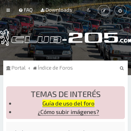
FAQ
Downloads
B
Portal
Índice de Foros
u
s
c
TEMAS DE INTERÉS
a
Guía de uso del foro
r
¿Cómo subir imágenes?