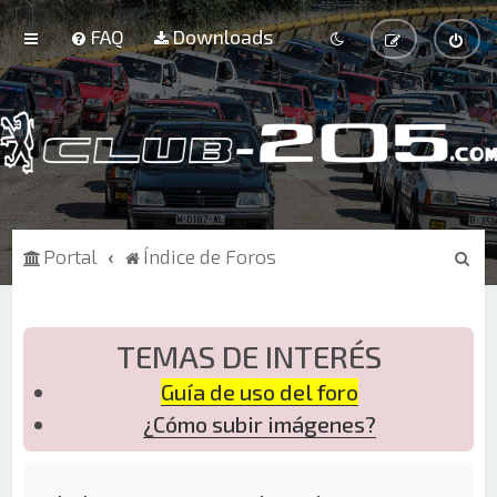
FAQ
Downloads
B
Portal
Índice de Foros
u
s
c
TEMAS DE INTERÉS
a
Guía de uso del foro
r
¿Cómo subir imágenes?