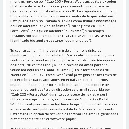
mientras navega por “Club 205 - Portal Web”, las cuales exceden
el alcance de este documento que solamente se refiere a las
páginas creadas por el software phpBB. La segunda vía mediante
la que obtenemos su información es mediante lo que usted envía.
Esto puede ser, y no limitado a: envíos como usuario anónimo (de
aquí en adelante “envíos anónimos”), su registro en “Club 205 -
Portal Web” (de aquí en adelante “su cuenta”) y mensajes
enviados por usted después de registrarse y mientras se haya
identificado (de aquí en adelante “sus mensajes”).
Tu cuenta como mínimo constará de un nombre único de
identificación (de aquí en adelante “su nombre de usuario”), una
contraseña personal empleada para la identificación (de aquí en
adelante “su contraseña”) y una dirección de email personal
válida (de aquí en adelante “su email”). La información de su
cuenta en “Club 205 - Portal Web” está protegida por las leyes de
protección de datos aplicables en el país en el que estamos
instalados. Cualquier información más allá de su nombre de
usuario, su contraseña y su dirección de e-mail requerida por
“Club 205 - Portal Web” durante el proceso de registro será
obligatoria u opcional, según el criterio de “Club 205 - Portal
Web”. En cualquier caso, usted tiene la opción de qué información
en su cuenta será públicamente exhibida. Además, en su cuenta,
usted tiene la opción de activar o desactivar los emails generados
automáticamente por el software phpBB.
Tu contraseña está encriptada (cifrado de una vía) por lo tanto