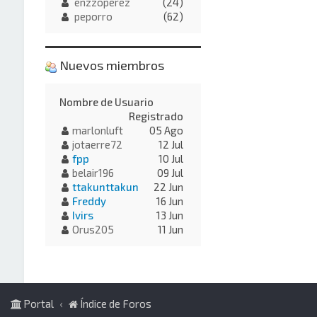
enzzoperez
(24)
peporro
(62)
Nuevos miembros
Nombre de Usuario
Registrado
marlonluft
05 Ago
jotaerre72
12 Jul
fpp
10 Jul
belair196
09 Jul
ttakunttakun
22 Jun
Freddy
16 Jun
Ivirs
13 Jun
Orus205
11 Jun
Portal
Índice de Foros