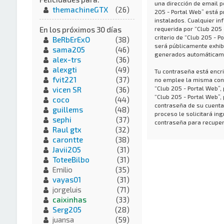
una dirección de email p
themachineGTX
(26)
205 - Portal Web” está p
instalados. Cualquier in
requerida por “Club 205 
En los próximos 30 días
criterio de “Club 205 - P
BeRbErExO
(38)
será públicamente exhibi
sama205
(46)
generados automáticame
alex-trs
(36)
alexgti
(49)
Tu contraseña está encri
fvit221
(37)
no emplee la misma cont
“Club 205 - Portal Web”
vicen SR
(36)
“Club 205 - Portal Web”,
coco
(44)
contraseña de su cuenta,
guillems
(48)
proceso le solicitará i
sephi
(37)
contraseña para recuper
Raul gtx
(32)
carontte
(38)
Javii2O5
(31)
ToteeBilbo
(31)
Emilio
(35)
vayas01
(31)
jorgeluis
(71)
caixinhas
(33)
Serg205
(28)
juansa
(59)