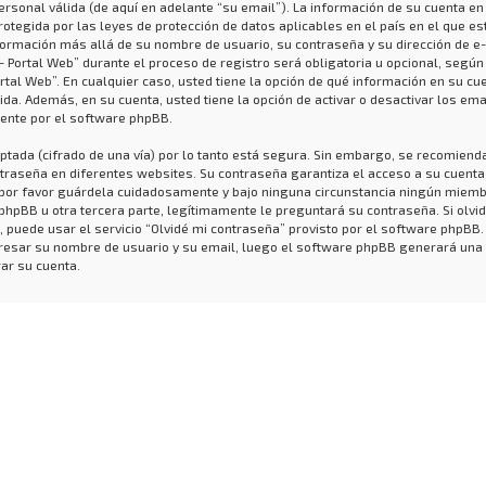
ersonal válida (de aquí en adelante “su email”). La información de su cuenta en
rotegida por las leyes de protección de datos aplicables en el país en el que e
formación más allá de su nombre de usuario, su contraseña y su dirección de e
- Portal Web” durante el proceso de registro será obligatoria u opcional, según
ortal Web”. En cualquier caso, usted tiene la opción de qué información en su cu
da. Además, en su cuenta, usted tiene la opción de activar o desactivar los ema
nte por el software phpBB.
ptada (cifrado de una vía) por lo tanto está segura. Sin embargo, se recomiend
raseña en diferentes websites. Su contraseña garantiza el acceso a su cuenta
, por favor guárdela cuidadosamente y bajo ninguna circunstancia ningún miem
 phpBB u otra tercera parte, legítimamente le preguntará su contraseña. Si olvid
 puede usar el servicio “Olvidé mi contraseña” provisto por el software phpBB.
ngresar su nombre de usuario y su email, luego el software phpBB generará una
ar su cuenta.