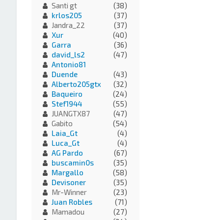
Santi gt
(38)
krlos205
(37)
Jandra_22
(37)
Xur
(40)
Garra
(36)
david_ls2
(47)
Antonio81
Duende
(43)
Alberto205gtx
(32)
Baqueiro
(24)
Stef1944
(55)
JUANGTX87
(47)
Gabito
(54)
Laia_Gt
(4)
Luca_Gt
(4)
AG Pardo
(67)
buscamin0s
(35)
Margallo
(58)
Devisoner
(35)
Mr-Winner
(23)
Juan Robles
(71)
Mamadou
(27)