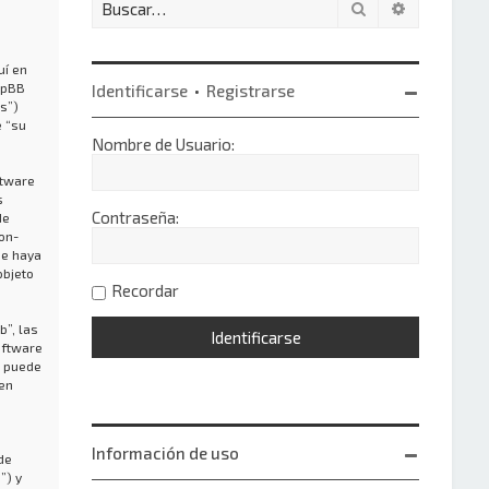
Buscar
Búsqueda 
uí en
hpBB
Identificarse
•
Registrarse
s”)
e “su
Nombre de Usuario:
ftware
s
Contraseña:
de
on-
ue haya
objeto
Recordar
”, las
oftware
o puede
 en
Información de uso
de
”) y