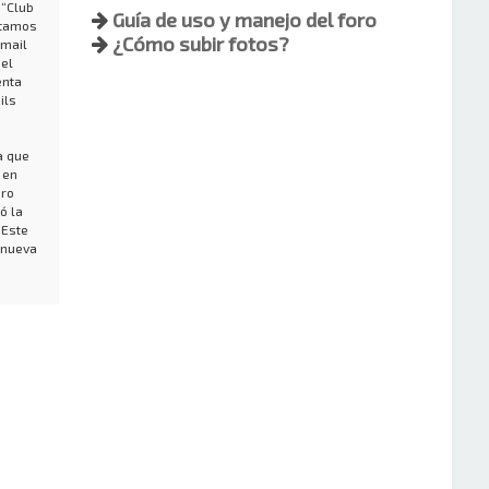
 “Club
Guía de uso y manejo del foro
stamos
¿Cómo subir fotos?
-mail
 el
enta
ils
a que
 en
bro
ó la
 Este
 nueva