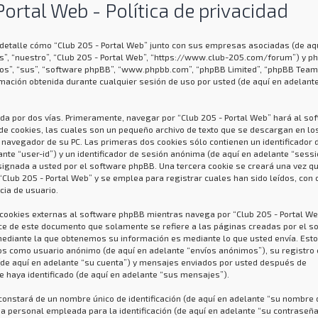
Portal Web - Política de privacidad
n detalle cómo “Club 205 - Portal Web” junto con sus empresas asociadas (de aq
os”, “nuestro”, “Club 205 - Portal Web”, “https://www.club-205.com/forum”) y p
llos”, “sus”, “software phpBB”, “www.phpbb.com”, “phpBB Limited”, “phpBB Team
mación obtenida durante cualquier sesión de uso por usted (de aquí en adelant
da por dos vías. Primeramente, navegar por “Club 205 - Portal Web” hará al so
e cookies, las cuales son un pequeño archivo de texto que se descargan en lo
navegador de su PC. Las primeras dos cookies sólo contienen un identificador 
ante “user-id”) y un identificador de sesión anónima (de aquí en adelante “sessi
signada a usted por el software phpBB. Una tercera cookie se creará una vez q
lub 205 - Portal Web” y se emplea para registrar cuales han sido leídos, con 
cia de usuario.
okies externas al software phpBB mientras navega por “Club 205 - Portal Web
ce de este documento que solamente se refiere a las páginas creadas por el s
ediante la que obtenemos su información es mediante lo que usted envía. Est
víos como usuario anónimo (de aquí en adelante “envíos anónimos”), su registro
 (de aquí en adelante “su cuenta”) y mensajes enviados por usted después de
e haya identificado (de aquí en adelante “sus mensajes”).
onstará de un nombre único de identificación (de aquí en adelante “su nombre 
a personal empleada para la identificación (de aquí en adelante “su contraseña