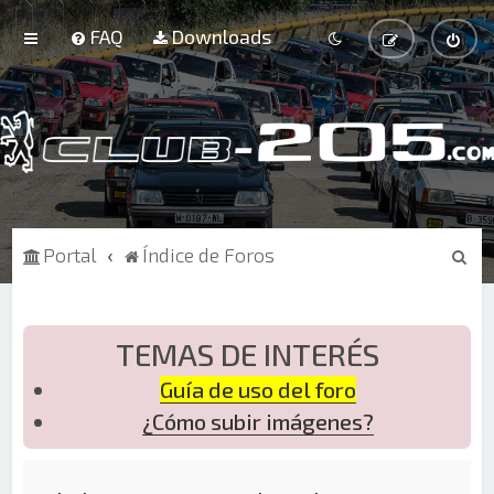
FAQ
Downloads
B
Portal
Índice de Foros
u
s
c
TEMAS DE INTERÉS
a
Guía de uso del foro
r
¿Cómo subir imágenes?