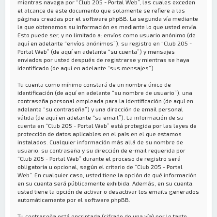
mientras navega por “Club 205 - Portal Web”, las cuales exceden
el alcance de este documento que solamente se refiere a las
páginas creadas por el software phpBB. La segunda vía mediante
la que obtenemos su información es mediante lo que usted envía.
Esto puede ser, y no limitado a: envíos como usuario anónimo (de
aquí en adelante “envíos anónimos”), su registro en “Club 205 -
Portal Web” (de aquí en adelante “su cuenta”) y mensajes
enviados por usted después de registrarse y mientras se haya
identificado (de aquí en adelante “sus mensajes”).
Tu cuenta como mínimo constará de un nombre único de
identificación (de aquí en adelante “su nombre de usuario”), una
contraseña personal empleada para la identificación (de aquí en
adelante “su contraseña”) y una dirección de email personal
válida (de aquí en adelante “su email”). La información de su
cuenta en “Club 205 - Portal Web” está protegida por las leyes de
protección de datos aplicables en el país en el que estamos
instalados. Cualquier información más allá de su nombre de
usuario, su contraseña y su dirección de e-mail requerida por
“Club 205 - Portal Web” durante el proceso de registro será
obligatoria u opcional, según el criterio de “Club 205 - Portal
Web”. En cualquier caso, usted tiene la opción de qué información
en su cuenta será públicamente exhibida. Además, en su cuenta,
usted tiene la opción de activar o desactivar los emails generados
automáticamente por el software phpBB.
Tu contraseña está encriptada (cifrado de una vía) por lo tanto