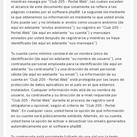
mientras navega por “Club 205 - Portal Web”, las cuales exceden
el alcance de este documento que solamente se refiere a las
páginas creadas por el software phpBB. La segunda vía mediante
la que obtenemos su información es mediante lo que usted envía.
Esto puede ser, y no limitado a: envíos como usuario anónimo (de
aquí en adelante “envíos anónimos”), su registro en “Club 205 -
Portal Web” (de aquí en adelante “su cuenta”) y mensajes
enviados por usted después de registrarse y mientras se haya
identificado (de aquí en adelante “sus mensajes”).
Tu cuenta como mínimo constará de un nombre único de
identificación (de aquí en adelante “su nombre de usuario”), una
contraseña personal empleada para la identificación (de aquí en
adelante “su contraseña”) y una dirección de email personal
válida (de aquí en adelante “su email”). La información de su
cuenta en “Club 205 - Portal Web” está protegida por las leyes de
protección de datos aplicables en el país en el que estamos
instalados. Cualquier información más allá de su nombre de
usuario, su contraseña y su dirección de e-mail requerida por
“Club 205 - Portal Web” durante el proceso de registro será
obligatoria u opcional, según el criterio de “Club 205 - Portal
Web”. En cualquier caso, usted tiene la opción de qué información
en su cuenta será públicamente exhibida. Además, en su cuenta,
usted tiene la opción de activar o desactivar los emails generados
automáticamente por el software phpBB.
Tu contraseña está encriptada (cifrado de una vía) por lo tanto