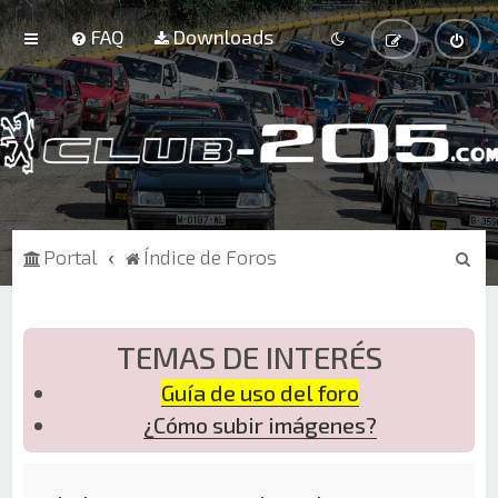
FAQ
Downloads
B
Portal
Índice de Foros
u
s
c
TEMAS DE INTERÉS
a
Guía de uso del foro
r
¿Cómo subir imágenes?