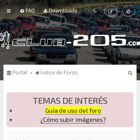
FAQ
Downloads
B
Portal
Índice de Foros
u
s
c
TEMAS DE INTERÉS
a
Guía de uso del foro
r
¿Cómo subir imágenes?