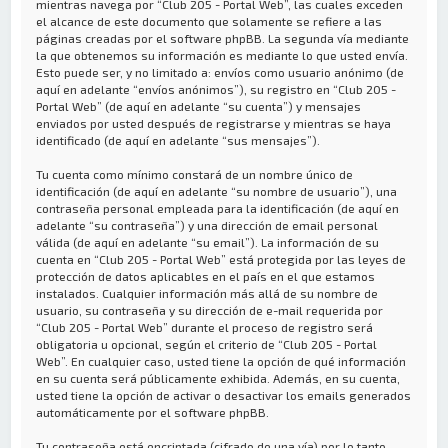
mientras navega por “Club 205 - Portal Web”, las cuales exceden
el alcance de este documento que solamente se refiere a las
páginas creadas por el software phpBB. La segunda vía mediante
la que obtenemos su información es mediante lo que usted envía.
Esto puede ser, y no limitado a: envíos como usuario anónimo (de
aquí en adelante “envíos anónimos”), su registro en “Club 205 -
Portal Web” (de aquí en adelante “su cuenta”) y mensajes
enviados por usted después de registrarse y mientras se haya
identificado (de aquí en adelante “sus mensajes”).
Tu cuenta como mínimo constará de un nombre único de
identificación (de aquí en adelante “su nombre de usuario”), una
contraseña personal empleada para la identificación (de aquí en
adelante “su contraseña”) y una dirección de email personal
válida (de aquí en adelante “su email”). La información de su
cuenta en “Club 205 - Portal Web” está protegida por las leyes de
protección de datos aplicables en el país en el que estamos
instalados. Cualquier información más allá de su nombre de
usuario, su contraseña y su dirección de e-mail requerida por
“Club 205 - Portal Web” durante el proceso de registro será
obligatoria u opcional, según el criterio de “Club 205 - Portal
Web”. En cualquier caso, usted tiene la opción de qué información
en su cuenta será públicamente exhibida. Además, en su cuenta,
usted tiene la opción de activar o desactivar los emails generados
automáticamente por el software phpBB.
Tu contraseña está encriptada (cifrado de una vía) por lo tanto