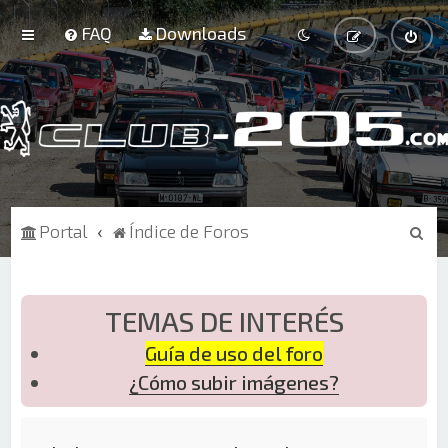
FAQ
Downloads
B
Portal
Índice de Foros
u
s
c
TEMAS DE INTERÉS
a
Guía de uso del foro
r
¿Cómo subir imágenes?