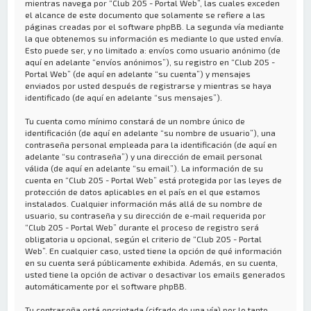
mientras navega por “Club 205 - Portal Web”, las cuales exceden
el alcance de este documento que solamente se refiere a las
páginas creadas por el software phpBB. La segunda vía mediante
la que obtenemos su información es mediante lo que usted envía.
Esto puede ser, y no limitado a: envíos como usuario anónimo (de
aquí en adelante “envíos anónimos”), su registro en “Club 205 -
Portal Web” (de aquí en adelante “su cuenta”) y mensajes
enviados por usted después de registrarse y mientras se haya
identificado (de aquí en adelante “sus mensajes”).
Tu cuenta como mínimo constará de un nombre único de
identificación (de aquí en adelante “su nombre de usuario”), una
contraseña personal empleada para la identificación (de aquí en
adelante “su contraseña”) y una dirección de email personal
válida (de aquí en adelante “su email”). La información de su
cuenta en “Club 205 - Portal Web” está protegida por las leyes de
protección de datos aplicables en el país en el que estamos
instalados. Cualquier información más allá de su nombre de
usuario, su contraseña y su dirección de e-mail requerida por
“Club 205 - Portal Web” durante el proceso de registro será
obligatoria u opcional, según el criterio de “Club 205 - Portal
Web”. En cualquier caso, usted tiene la opción de qué información
en su cuenta será públicamente exhibida. Además, en su cuenta,
usted tiene la opción de activar o desactivar los emails generados
automáticamente por el software phpBB.
Tu contraseña está encriptada (cifrado de una vía) por lo tanto