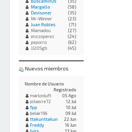
buscamin0s
(35)
Margallo
(58)
Devisoner
(35)
Mr-Winner
(23)
Juan Robles
(71)
Mamadou
(27)
enzzoperez
(24)
peporro
(62)
JJ205gti
(45)
Nuevos miembros
Nombre de Usuario
Registrado
marlonluft
05 Ago
jotaerre72
12 Jul
fpp
10 Jul
belair196
09 Jul
ttakunttakun
22 Jun
Freddy
16 Jun
Ivirs
13 Jun