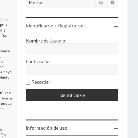
Buscar
Búsqueda 
uí en
hpBB
Identificarse
•
Registrarse
s”)
e “su
Nombre de Usuario:
ftware
s
Contraseña:
de
on-
ue haya
objeto
Recordar
”, las
oftware
o puede
 en
Información de uso
de
”) y