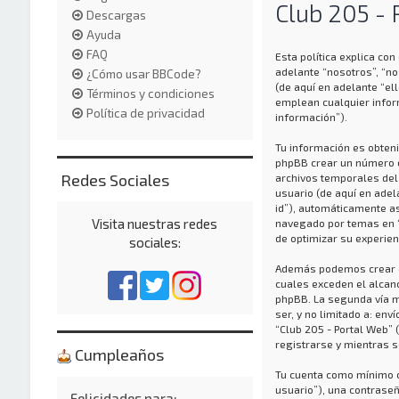
Club 205 - 
Descargas
Ayuda
FAQ
Esta política explica co
adelante “nosotros”, “n
¿Cómo usar BBCode?
(de aquí en adelante “e
Términos y condiciones
emplean cualquier infor
Política de privacidad
información”).
Tu información es obteni
phpBB crear un número d
Redes Sociales
archivos temporales del 
usuario (de aquí en adel
id”), automáticamente a
Visita nuestras redes
navegado por temas en “C
de optimizar su experien
sociales:
Además podemos crear co
cuales exceden el alcan
phpBB. La segunda vía m
ser, y no limitado a: en
“Club 205 - Portal Web”
registrarse y mientras s
Cumpleaños
Tu cuenta como mínimo c
usuario”), una contraseñ
Felicidades para: