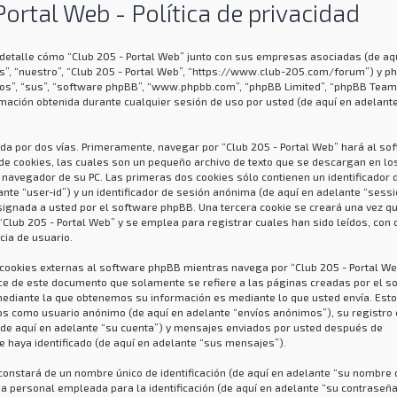
Portal Web - Política de privacidad
n detalle cómo “Club 205 - Portal Web” junto con sus empresas asociadas (de aq
os”, “nuestro”, “Club 205 - Portal Web”, “https://www.club-205.com/forum”) y p
llos”, “sus”, “software phpBB”, “www.phpbb.com”, “phpBB Limited”, “phpBB Team
mación obtenida durante cualquier sesión de uso por usted (de aquí en adelant
da por dos vías. Primeramente, navegar por “Club 205 - Portal Web” hará al so
e cookies, las cuales son un pequeño archivo de texto que se descargan en lo
navegador de su PC. Las primeras dos cookies sólo contienen un identificador 
ante “user-id”) y un identificador de sesión anónima (de aquí en adelante “sessi
signada a usted por el software phpBB. Una tercera cookie se creará una vez q
lub 205 - Portal Web” y se emplea para registrar cuales han sido leídos, con 
cia de usuario.
okies externas al software phpBB mientras navega por “Club 205 - Portal Web
ce de este documento que solamente se refiere a las páginas creadas por el s
ediante la que obtenemos su información es mediante lo que usted envía. Est
víos como usuario anónimo (de aquí en adelante “envíos anónimos”), su registro
 (de aquí en adelante “su cuenta”) y mensajes enviados por usted después de
e haya identificado (de aquí en adelante “sus mensajes”).
onstará de un nombre único de identificación (de aquí en adelante “su nombre 
a personal empleada para la identificación (de aquí en adelante “su contraseña