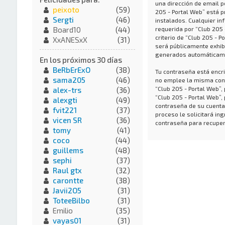
una dirección de email p
peixoto
(59)
205 - Portal Web” está p
Sergti
(46)
instalados. Cualquier in
requerida por “Club 205 
Board10
(44)
criterio de “Club 205 - P
XxANESxX
(31)
será públicamente exhibi
generados automáticame
En los próximos 30 días
BeRbErExO
(38)
Tu contraseña está encri
sama205
(46)
no emplee la misma cont
“Club 205 - Portal Web”
alex-trs
(36)
“Club 205 - Portal Web”,
alexgti
(49)
contraseña de su cuenta,
fvit221
(37)
proceso le solicitará i
vicen SR
(36)
contraseña para recuper
tomy
(41)
coco
(44)
guillems
(48)
sephi
(37)
Raul gtx
(32)
carontte
(38)
Javii2O5
(31)
ToteeBilbo
(31)
Emilio
(35)
vayas01
(31)