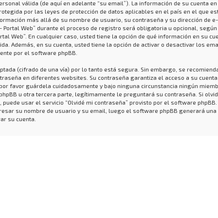
ersonal válida (de aquí en adelante “su email”). La información de su cuenta en
rotegida por las leyes de protección de datos aplicables en el país en el que e
formación más allá de su nombre de usuario, su contraseña y su dirección de e
- Portal Web” durante el proceso de registro será obligatoria u opcional, según
ortal Web”. En cualquier caso, usted tiene la opción de qué información en su cu
da. Además, en su cuenta, usted tiene la opción de activar o desactivar los ema
nte por el software phpBB.
ptada (cifrado de una vía) por lo tanto está segura. Sin embargo, se recomiend
raseña en diferentes websites. Su contraseña garantiza el acceso a su cuenta
, por favor guárdela cuidadosamente y bajo ninguna circunstancia ningún miem
 phpBB u otra tercera parte, legítimamente le preguntará su contraseña. Si olvid
 puede usar el servicio “Olvidé mi contraseña” provisto por el software phpBB.
ngresar su nombre de usuario y su email, luego el software phpBB generará una
ar su cuenta.