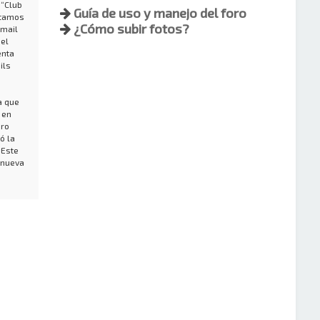
 “Club
Guía de uso y manejo del foro
stamos
¿Cómo subir fotos?
-mail
 el
enta
ils
a que
 en
bro
ó la
 Este
 nueva