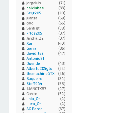
jorgeluis
(71)
caixinhas
(33)
Serg205
(28)
juansa
(59)
calo
(66)
Santi gt
(38)
krlos205
(37)
Jandra_22
(37)
Xur
(40)
Garra
(36)
david_ls2
(47)
Antonio81
Duende
(43)
Alberto205gtx
(32)
themachineGTX
(26)
Baqueiro
(24)
Stef1944
(55)
JUANGTX87
(47)
Gabito
(54)
Laia_Gt
(4)
Luca_Gt
(4)
AG Pardo
(67)