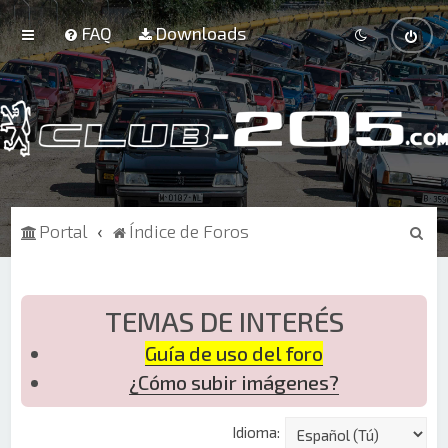
FAQ
Downloads
B
Portal
Índice de Foros
u
s
c
TEMAS DE INTERÉS
a
Guía de uso del foro
r
¿Cómo subir imágenes?
Idioma: