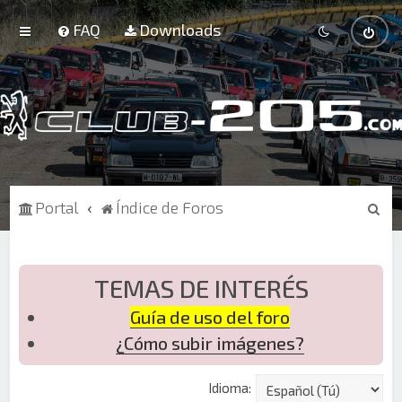
FAQ
Downloads
B
Portal
Índice de Foros
u
s
c
TEMAS DE INTERÉS
a
Guía de uso del foro
r
¿Cómo subir imágenes?
Idioma: