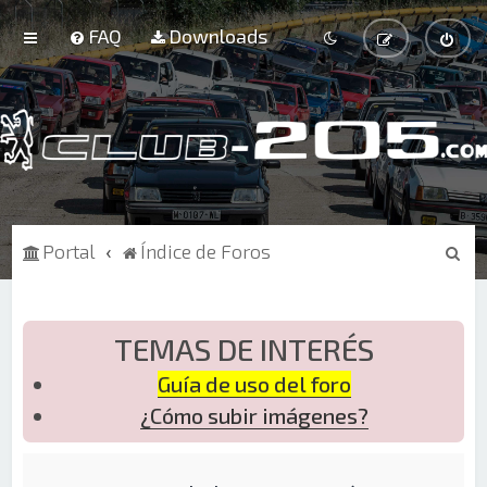
FAQ
Downloads
B
Portal
Índice de Foros
u
s
c
TEMAS DE INTERÉS
a
Guía de uso del foro
r
¿Cómo subir imágenes?