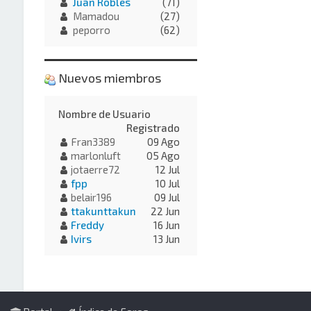
Juan Robles
(71)
Mamadou
(27)
peporro
(62)
Nuevos miembros
Nombre de Usuario
Registrado
Fran3389
09 Ago
marlonluft
05 Ago
jotaerre72
12 Jul
fpp
10 Jul
belair196
09 Jul
ttakunttakun
22 Jun
Freddy
16 Jun
Ivirs
13 Jun