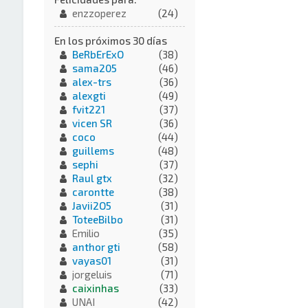
enzzoperez
(24)
En los próximos 30 días
BeRbErExO
(38)
sama205
(46)
alex-trs
(36)
alexgti
(49)
fvit221
(37)
vicen SR
(36)
coco
(44)
guillems
(48)
sephi
(37)
Raul gtx
(32)
carontte
(38)
Javii2O5
(31)
ToteeBilbo
(31)
Emilio
(35)
anthor gti
(58)
vayas01
(31)
jorgeluis
(71)
caixinhas
(33)
UNAI
(42)