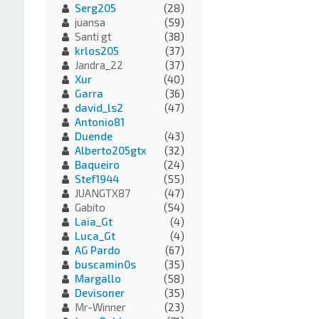
Serg205
(28)
juansa
(59)
Santi gt
(38)
krlos205
(37)
Jandra_22
(37)
Xur
(40)
Garra
(36)
david_ls2
(47)
Antonio81
Duende
(43)
Alberto205gtx
(32)
Baqueiro
(24)
Stef1944
(55)
JUANGTX87
(47)
Gabito
(54)
Laia_Gt
(4)
Luca_Gt
(4)
AG Pardo
(67)
buscamin0s
(35)
Margallo
(58)
Devisoner
(35)
Mr-Winner
(23)