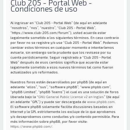
Club 205 - Portal Web -
Condiciones de uso
Al ingresar en “Club 205 - Portal Web” (de aquí en adelante
“nosotros”, “nos”, “nuestro”, “Club 205 - Portal Web”,
“https://www.club-205.com/forum”), usted acuerda estar
legalmente sometido a los siguientes términos. En caso contrario
por favor no se registre y/o use “Club 205 - Portal Web”. Podemos
cambiar estos términos en cualquier momento e intentaríamos
avisarle, sin embargo sería prudente que los revisase por su
cuenta periódicamente. Seguir registrado a “Club 205 - Portal
Web” después de esos cambios significa que acuerda estar
legalmente sometido a esos nuevos términos tal como fueron
actualizados y/o reformados.
Nuestros foros están desarrollados por phpBB (de aquí en
adelante “ellos”, “sus”, “software phpBB”, “www.phpbb.com”,
“phpBB Limited”, “phpBB Teams”) el cual es una solución de foros
liberada bajo la “
GNU General Public License v2 en Ingles
” (de aquí
en adelante “GPL”) y puede ser descargada de
www.phpbb.com
.
El software phpBB solamente facilita discusiones basadas en
Internet y la GPL estrictamente los excluye de lo que aprobamos
y/o desaprobamos como conductas y/o contenido permisible. Para
más información sobre phpBB, por favor visite:
https://www.phpbb.com/
.