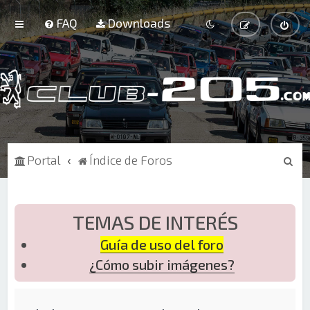
FAQ
Downloads
B
Portal
Índice de Foros
u
s
c
TEMAS DE INTERÉS
a
Guía de uso del foro
r
¿Cómo subir imágenes?