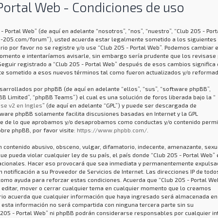
Portal Web - Condiciones de uso
- Portal Web” (de aquí en adelante “nosotros”, “nos”, “nuestro”, “Club 205 - Port
-205.com/forum”), usted acuerda estar legalmente sometido a los siguientes
rio por favor no se registre y/o use “Club 205 - Portal Web”. Podemos cambiar 
omento e intentaríamos avisarle, sin embargo sería prudente que los revisase 
Seguir registrado a “Club 205 - Portal Web” después de esos cambios significa
e sometido a esos nuevos términos tal como fueron actualizados y/o reformad
arrollados por phpBB (de aquí en adelante “ellos”, “sus”, “software phpBB”,
 Limited”, “phpBB Teams”) el cual es una solución de foros liberada bajo la “
se v2 en Ingles
” (de aquí en adelante “GPL”) y puede ser descargada de
ftware phpBB solamente facilita discusiones basadas en Internet y la GPL
ye de lo que aprobamos y/o desaprobamos como conductas y/o contenido permi
bre phpBB, por favor visite:
https://www.phpbb.com/
.
 contenido abusivo, obsceno, vulgar, difamatorio, indecente, amenazante, sexu
que pueda violar cualquier ley de su país, el país donde “Club 205 - Portal Web” 
nacionales. Hacer eso provocará que sea inmediata y permanentemente expulsad
notificación a su Proveedor de Servicios de Internet. Las direcciones IP de todo
como ayuda para reforzar estas condiciones. Acuerda que “Club 205 - Portal We
, editar, mover o cerrar cualquier tema en cualquier momento que lo creamos
io acuerda que cualquier información que haya ingresado será almacenada en
 esta información no será compartida con ninguna tercera parte sin su
 205 - Portal Web” ni phpBB podrán considerarse responsables por cualquier in