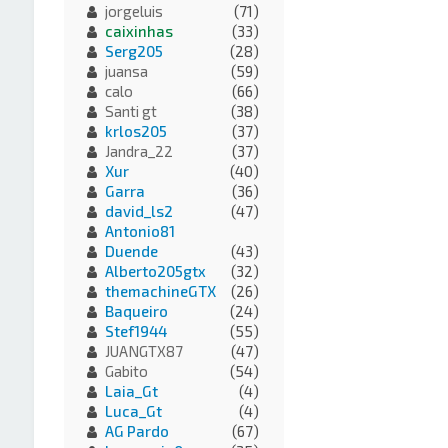
jorgeluis
(71)
caixinhas
(33)
Serg205
(28)
juansa
(59)
calo
(66)
Santi gt
(38)
krlos205
(37)
Jandra_22
(37)
Xur
(40)
Garra
(36)
david_ls2
(47)
Antonio81
Duende
(43)
Alberto205gtx
(32)
themachineGTX
(26)
Baqueiro
(24)
Stef1944
(55)
JUANGTX87
(47)
Gabito
(54)
Laia_Gt
(4)
Luca_Gt
(4)
AG Pardo
(67)