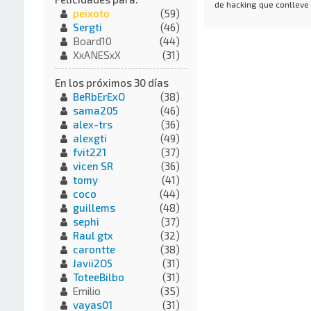
de hacking que conlleve
peixoto
(59)
Sergti
(46)
Board10
(44)
XxANESxX
(31)
En los próximos 30 días
BeRbErExO
(38)
sama205
(46)
alex-trs
(36)
alexgti
(49)
fvit221
(37)
vicen SR
(36)
tomy
(41)
coco
(44)
guillems
(48)
sephi
(37)
Raul gtx
(32)
carontte
(38)
Javii2O5
(31)
ToteeBilbo
(31)
Emilio
(35)
vayas01
(31)