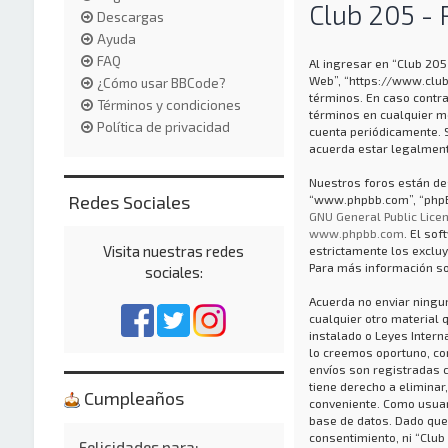
Club 205 - 
Descargas
Ayuda
FAQ
Al ingresar en “Club 205 
Web”, “https://www.club
¿Cómo usar BBCode?
términos. En caso contra
Términos y condiciones
términos en cualquier m
Política de privacidad
cuenta periódicamente. 
acuerda estar legalment
Nuestros foros están des
Redes Sociales
“www.phpbb.com”, “phpBB
GNU General Public Licen
www.phpbb.com
. El so
Visita nuestras redes
estrictamente los exclu
Para más información so
sociales:
Acuerda no enviar ningun
cualquier otro material 
instalado o Leyes Inter
lo creemos oportuno, con 
envíos son registradas 
tiene derecho a eliminar
Cumpleaños
conveniente. Como usuar
base de datos. Dado que
consentimiento, ni “Club
Felicidades para: