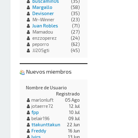
buscamin0s
(35)
Margallo
(58)
Devisoner
(35)
Mr-Winner
(23)
Juan Robles
(71)
Mamadou
(27)
enzzoperez
(24)
peporro
(62)
JJ205gti
(45)
Nuevos miembros
Nombre de Usuario
Registrado
marlonluft
05 Ago
jotaerre72
12 Jul
fpp
10 Jul
belair196
09 Jul
ttakunttakun
22 Jun
Freddy
16 Jun
Ivirs
13 Jun