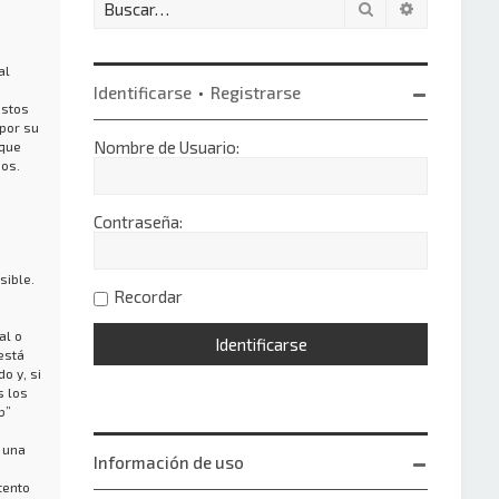
Buscar
Búsqueda 
al
Identificarse
•
Registrarse
estos
por su
Nombre de Usuario:
 que
os.
Contraseña:
sible.
Recordar
al o
está
o y, si
s los
b”
 una
Información de uso
tento