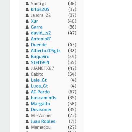
Santi gt
(38)
krlos205
(37)
Jandra_22
(37)
Xur
(40)
Garra
(36)
david_ls2
(47)
Antonio81
Duende
(43)
Alberto205gtx
(32)
Baqueiro
(24)
Stef1944
(55)
JUANGTX87
(47)
Gabito
(54)
Laia_Gt
(4)
Luca_Gt
(4)
AG Pardo
(67)
buscamin0s
(35)
Margallo
(58)
Devisoner
(35)
Mr-Winner
(23)
Juan Robles
(71)
Mamadou
(27)