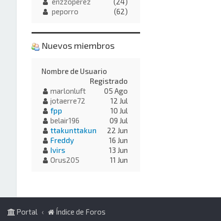
enzzoperez
(24)
peporro
(62)
Nuevos miembros
Nombre de Usuario
Registrado
marlonluft
05 Ago
jotaerre72
12 Jul
fpp
10 Jul
belair196
09 Jul
ttakunttakun
22 Jun
Freddy
16 Jun
Ivirs
13 Jun
Orus205
11 Jun
Portal
Índice de Foros