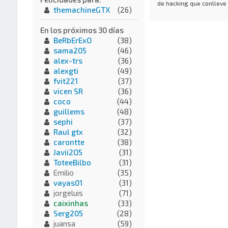
de hacking que conlleve
themachineGTX
(26)
En los próximos 30 días
BeRbErExO
(38)
sama205
(46)
alex-trs
(36)
alexgti
(49)
fvit221
(37)
vicen SR
(36)
coco
(44)
guillems
(48)
sephi
(37)
Raul gtx
(32)
carontte
(38)
Javii2O5
(31)
ToteeBilbo
(31)
Emilio
(35)
vayas01
(31)
jorgeluis
(71)
caixinhas
(33)
Serg205
(28)
juansa
(59)