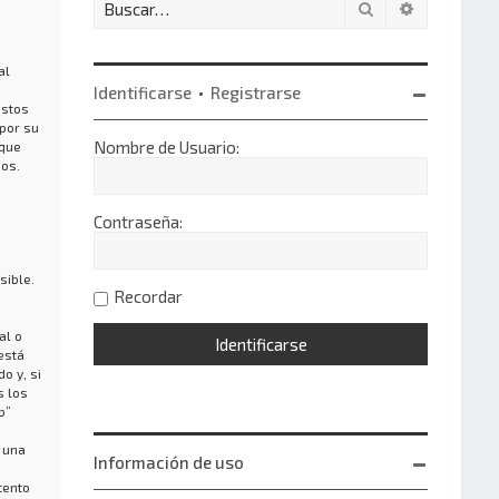
Buscar
Búsqueda 
al
Identificarse
•
Registrarse
estos
por su
Nombre de Usuario:
 que
os.
Contraseña:
sible.
Recordar
al o
está
o y, si
s los
b”
 una
Información de uso
tento