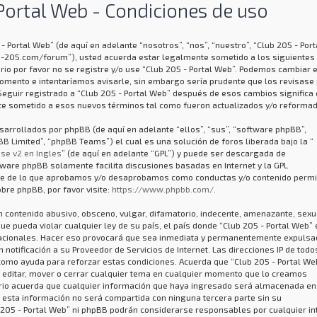
Portal Web - Condiciones de uso
- Portal Web” (de aquí en adelante “nosotros”, “nos”, “nuestro”, “Club 205 - Port
-205.com/forum”), usted acuerda estar legalmente sometido a los siguientes
rio por favor no se registre y/o use “Club 205 - Portal Web”. Podemos cambiar 
omento e intentaríamos avisarle, sin embargo sería prudente que los revisase 
Seguir registrado a “Club 205 - Portal Web” después de esos cambios significa
e sometido a esos nuevos términos tal como fueron actualizados y/o reformad
arrollados por phpBB (de aquí en adelante “ellos”, “sus”, “software phpBB”,
 Limited”, “phpBB Teams”) el cual es una solución de foros liberada bajo la “
se v2 en Ingles
” (de aquí en adelante “GPL”) y puede ser descargada de
ftware phpBB solamente facilita discusiones basadas en Internet y la GPL
ye de lo que aprobamos y/o desaprobamos como conductas y/o contenido permi
bre phpBB, por favor visite:
https://www.phpbb.com/
.
 contenido abusivo, obsceno, vulgar, difamatorio, indecente, amenazante, sexu
que pueda violar cualquier ley de su país, el país donde “Club 205 - Portal Web” 
nacionales. Hacer eso provocará que sea inmediata y permanentemente expulsad
notificación a su Proveedor de Servicios de Internet. Las direcciones IP de todo
como ayuda para reforzar estas condiciones. Acuerda que “Club 205 - Portal We
, editar, mover o cerrar cualquier tema en cualquier momento que lo creamos
io acuerda que cualquier información que haya ingresado será almacenada en
 esta información no será compartida con ninguna tercera parte sin su
 205 - Portal Web” ni phpBB podrán considerarse responsables por cualquier in