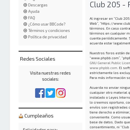
Club 205 - 
Descargas
Ayuda
FAQ
Al ingresar en “Club 205 
Web”, “https://www.club
¿Cómo usar BBCode?
términos. En caso contra
Términos y condiciones
términos en cualquier m
Política de privacidad
cuenta periódicamente. 
acuerda estar legalment
Nuestros foros están des
Redes Sociales
“www.phpbb.com”, “phpBB
GNU General Public Licen
www.phpbb.com
. El so
Visita nuestras redes
estrictamente los exclu
Para más información so
sociales:
Acuerda no enviar ningun
cualquier otro material 
instalado o Leyes Inter
lo creemos oportuno, con 
envíos son registradas 
tiene derecho a eliminar
Cumpleaños
conveniente. Como usuar
base de datos. Dado que
consentimiento, ni “Club
Felicidades para: