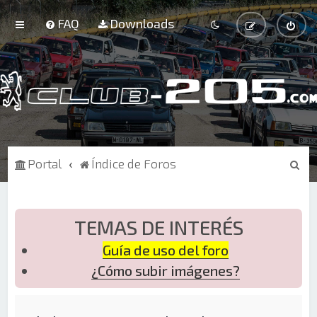
FAQ
Downloads
B
Portal
Índice de Foros
u
s
c
TEMAS DE INTERÉS
a
Guía de uso del foro
r
¿Cómo subir imágenes?