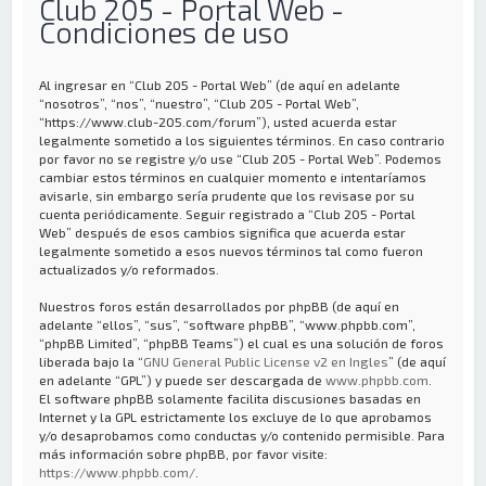
Club 205 - Portal Web -
Condiciones de uso
Al ingresar en “Club 205 - Portal Web” (de aquí en adelante
“nosotros”, “nos”, “nuestro”, “Club 205 - Portal Web”,
“https://www.club-205.com/forum”), usted acuerda estar
legalmente sometido a los siguientes términos. En caso contrario
por favor no se registre y/o use “Club 205 - Portal Web”. Podemos
cambiar estos términos en cualquier momento e intentaríamos
avisarle, sin embargo sería prudente que los revisase por su
cuenta periódicamente. Seguir registrado a “Club 205 - Portal
Web” después de esos cambios significa que acuerda estar
legalmente sometido a esos nuevos términos tal como fueron
actualizados y/o reformados.
Nuestros foros están desarrollados por phpBB (de aquí en
adelante “ellos”, “sus”, “software phpBB”, “www.phpbb.com”,
“phpBB Limited”, “phpBB Teams”) el cual es una solución de foros
liberada bajo la “
GNU General Public License v2 en Ingles
” (de aquí
en adelante “GPL”) y puede ser descargada de
www.phpbb.com
.
El software phpBB solamente facilita discusiones basadas en
Internet y la GPL estrictamente los excluye de lo que aprobamos
y/o desaprobamos como conductas y/o contenido permisible. Para
más información sobre phpBB, por favor visite:
https://www.phpbb.com/
.