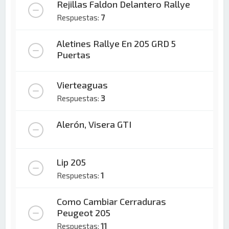
Rejillas Faldon Delantero Rallye
Respuestas:
7
Aletines Rallye En 205 GRD 5
Puertas
Vierteaguas
Respuestas:
3
Alerón, Visera GTI
Lip 205
Respuestas:
1
Como Cambiar Cerraduras
Peugeot 205
Respuestas:
11