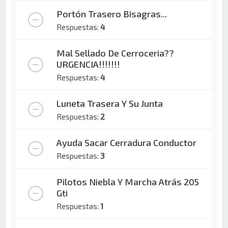
Portón Trasero Bisagras...
Respuestas:
4
Mal Sellado De Cerroceria??
URGENCIA!!!!!!!
Respuestas:
4
Luneta Trasera Y Su Junta
Respuestas:
2
Ayuda Sacar Cerradura Conductor
Respuestas:
3
Pilotos Niebla Y Marcha Atrás 205
Gti
Respuestas:
1