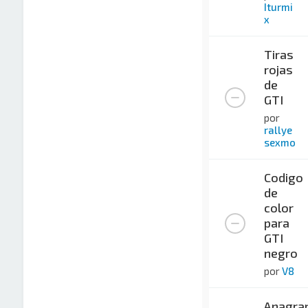
Iturmi
x
Tiras
rojas
de
GTI
por
rallye
sexmo
Codigo
de
color
para
GTI
negro
por
V8
Anagra