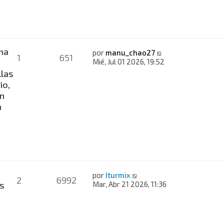
ma
por
manu_chao27
1
651
Mié, Jul 01 2026, 19:52
llas
io,
n
a
por
Iturmix
2
6992
s
Mar, Abr 21 2026, 11:36