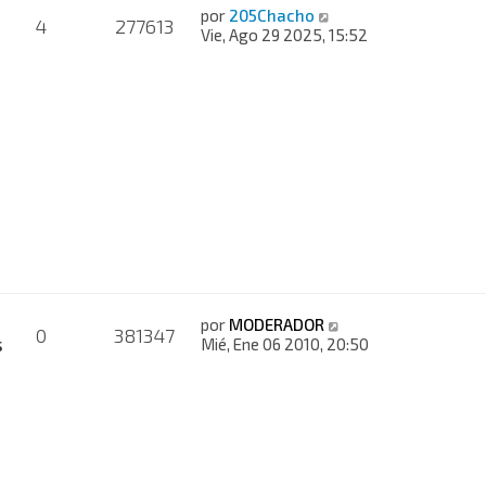
por
205Chacho
4
277613
Vie, Ago 29 2025, 15:52
por
MODERADOR
0
381347
s
Mié, Ene 06 2010, 20:50