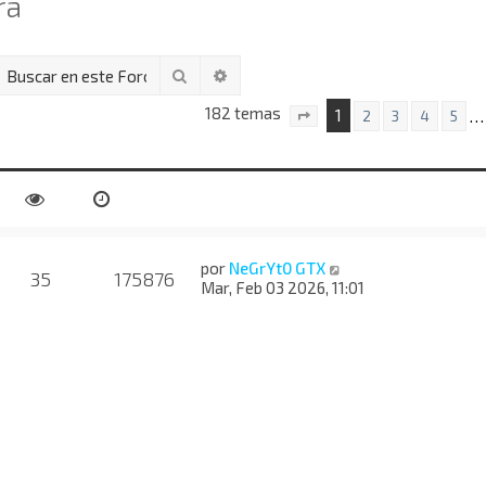
ra
Buscar
Búsqueda avanzada
182 temas
1
…
2
3
4
5
Página
1
de
8
por
NeGrYt0 GTX
35
175876
Mar, Feb 03 2026, 11:01