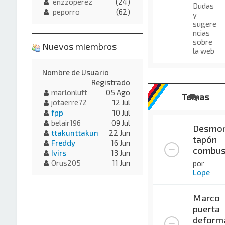
enzzoperez
(24)
Dudas
peporro
(62)
y
sugere
ncias
sobre
Nuevos miembros
la web
Nombre de Usuario
Registrado
marlonluft
05 Ago
Temas
jotaerre72
12 Jul
fpp
10 Jul
belair196
09 Jul
Desmon
ttakunttakun
22 Jun
tapón
Freddy
16 Jun
combus
Ivirs
13 Jun
Orus205
11 Jun
por
Lope
Marco
puerta
deform