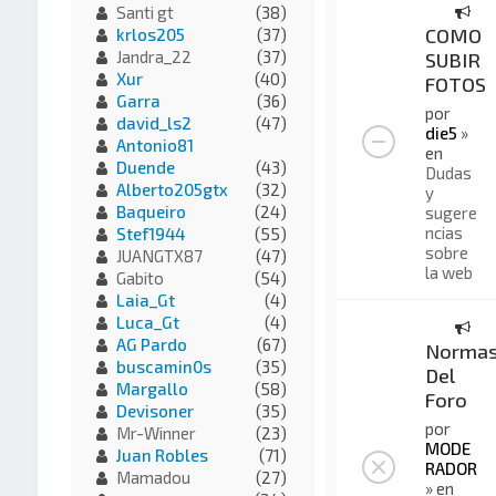
Santi gt
(38)
COMO
krlos205
(37)
Jandra_22
(37)
SUBIR
Xur
(40)
FOTOS
Garra
(36)
por
david_ls2
(47)
die5
»
Antonio81
en
Duende
(43)
Dudas
Alberto205gtx
(32)
y
Baqueiro
(24)
sugere
ncias
Stef1944
(55)
sobre
JUANGTX87
(47)
la web
Gabito
(54)
Laia_Gt
(4)
Luca_Gt
(4)
AG Pardo
(67)
Norma
buscamin0s
(35)
Del
Margallo
(58)
Foro
Devisoner
(35)
por
Mr-Winner
(23)
MODE
Juan Robles
(71)
RADOR
Mamadou
(27)
» en