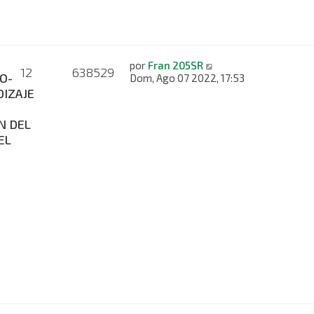
por
Fran 205SR
12
638529
O-
Dom, Ago 07 2022, 17:53
IZAJE
N DEL
EL