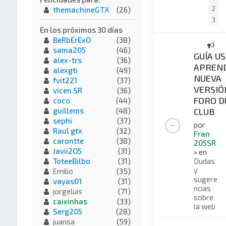
2
themachineGTX
(26)
3
En los próximos 30 días
BeRbErExO
(38)
sama205
(46)
GUÍA US
alex-trs
(36)
APREND
alexgti
(49)
NUEVA
fvit221
(37)
VERSIÓ
vicen SR
(36)
FORO D
coco
(44)
CLUB
guillems
(48)
sephi
(37)
por
Raul gtx
(32)
Fran
carontte
(38)
205SR
Javii2O5
(31)
» en
Dudas
ToteeBilbo
(31)
y
Emilio
(35)
sugere
vayas01
(31)
ncias
jorgeluis
(71)
sobre
caixinhas
(33)
la web
Serg205
(28)
juansa
(59)