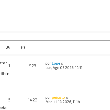
tar
por
Lope
1
923
Lun, Ago 03 2026, 14:11
tible
por
peixoto
5
1422
Mar, Jul 14 2026, 11:14
ada