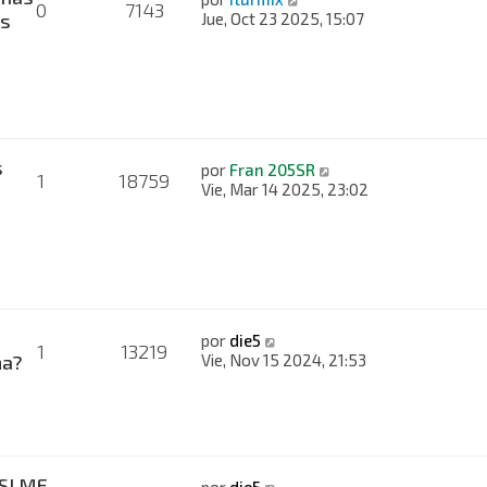
0
7143
es
Jue, Oct 23 2025, 15:07
s
por
Fran 205SR
1
18759
Vie, Mar 14 2025, 23:02
por
die5
1
13219
na?
Vie, Nov 15 2024, 21:53
SI ME
por
die5