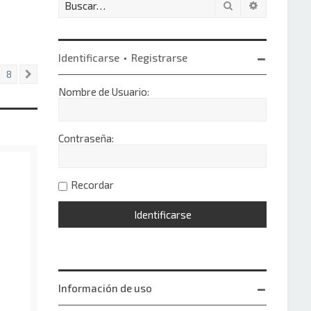
Buscar
Búsqueda 
Identificarse
•
Registrarse
8
Siguiente
Nombre de Usuario:
Contraseña:
Recordar
Información de uso