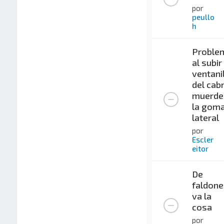
por
peullo
h
Proble
al subir
ventani
del cabr
muerde
la gom
lateral
por
Escler
eitor
De
faldone
va la
cosa
por