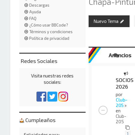
Chapa-Pintu
Descargas
Ayuda
FAQ
Nuevo Tema
¿Cómo usar BBCode?
Términos y condiciones
Política de privacidad
Anuncios
Redes Sociales
Visita nuestras redes
SOCIOS
sociales:
2026
por
Club-
205
»
en
Club-
Cumpleaños
205
1
Felicidades para: