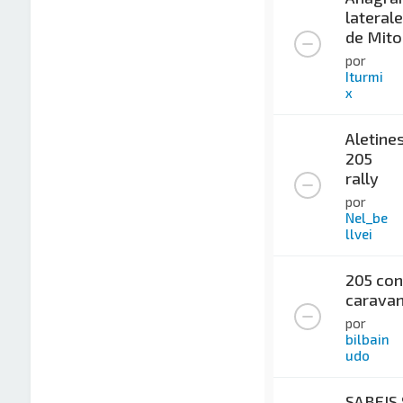
lateral
de Mito
por
Iturmi
x
Aletine
205
rally
por
Nel_be
llvei
205 con
carava
por
bilbain
udo
SABEIS 