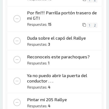
Por fin!!! Parrilla portón trasero de
mi GTI
Respuestas:
15
1
2
Duda sobre el capó del Rallye
Respuestas:
3
Reconoceis este parachoques?
Respuestas:
1
Ya no puedo abrir la puerta del
conductor . . .
Respuestas:
4
Pintar mi 205 Rallye
Respuestas:
4