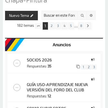
Buscar
Búsqued
Nuevo Tema
182 temas
1
…
2
3
4
5
8
Siguiente
Página
1
de
8
Anuncios
SOCIOS 2026
Respuestas:
35
1
2
3
GUÍA USO-APRENDIZAJE NUEVA
VERSIÓN DEL FORO DEL CLUB
Respuestas:
12