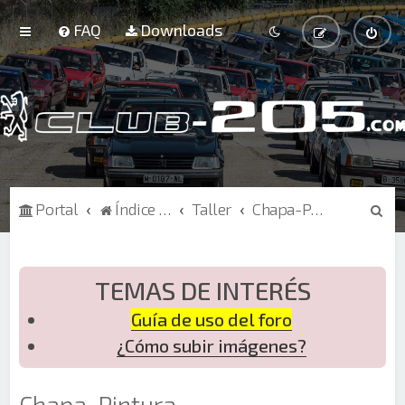
FAQ
Downloads
B
Portal
Índice de Foros
Taller
Chapa-Pintura
u
s
c
TEMAS DE INTERÉS
a
Guía de uso del foro
r
¿Cómo subir imágenes?
Chapa-Pintura