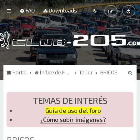
FAQ
Downloads
B
Portal
Índice de Foros
Taller
BRICOS
u
s
c
TEMAS DE INTERÉS
a
Guía de uso del foro
r
¿Cómo subir imágenes?
BRICOS