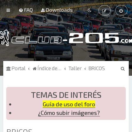
FAQ
Downloads
B
Portal
Índice de Foros
Taller
BRICOS
u
s
c
TEMAS DE INTERÉS
a
Guía de uso del foro
r
¿Cómo subir imágenes?
BRICOS