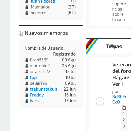
Juan Robles
(71)
sugere
Mamadou
(27)
ncias
peporro
(62)
sobre
la web
Nuevos miembros
Temas
Nombre de Usuario
Registrado
Fran3389
09 Ago
Vetera
marlonluft
05 Ago
del foro
jotaerre72
12 Jul
Hágans
fpp
10 Jul
Ver!!
belair196
09 Jul
ttakunttakun
22 Jun
por
Freddy
16 Jun
BeRbEr
Ivirs
13 Jun
ExO
1
2
3