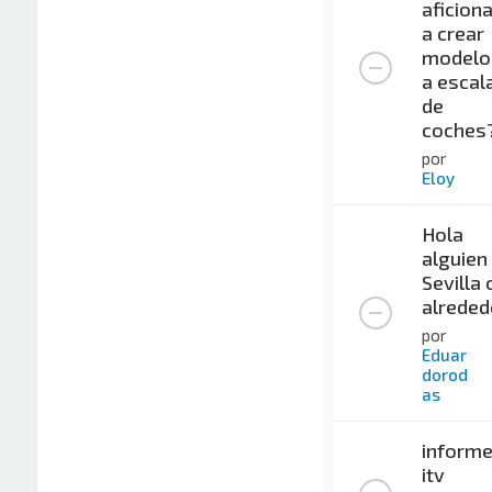
aficion
a crear
modelo
a escal
de
coches
por
Eloy
Hola
alguien
Sevilla 
alreded
por
Eduar
dorod
as
inform
itv