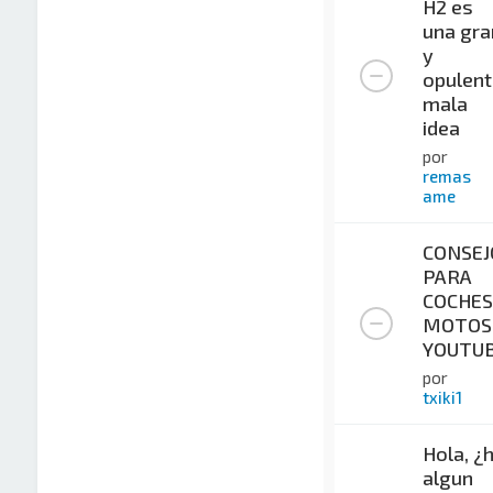
H2 es
una gra
y
opulent
mala
idea
por
remas
ame
CONSEJ
PARA
COCHES
MOTOS
YOUTU
por
txiki1
Hola, ¿
algun