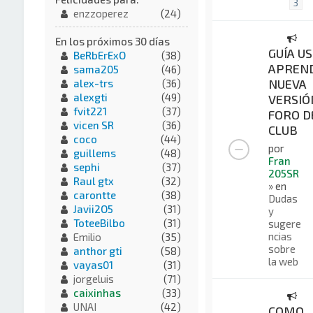
3
enzzoperez
(24)
En los próximos 30 días
GUÍA US
BeRbErExO
(38)
APREND
sama205
(46)
NUEVA
alex-trs
(36)
alexgti
(49)
VERSIÓ
fvit221
(37)
FORO D
vicen SR
(36)
CLUB
coco
(44)
por
guillems
(48)
Fran
sephi
(37)
205SR
Raul gtx
(32)
» en
carontte
(38)
Dudas
Javii2O5
(31)
y
ToteeBilbo
(31)
sugere
ncias
Emilio
(35)
sobre
anthor gti
(58)
la web
vayas01
(31)
jorgeluis
(71)
caixinhas
(33)
UNAI
(42)
COMO