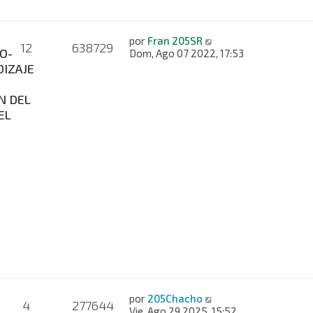
por
Fran 205SR
12
638729
O-
Dom, Ago 07 2022, 17:53
IZAJE
N DEL
EL
por
205Chacho
4
277644
Vie, Ago 29 2025, 15:52