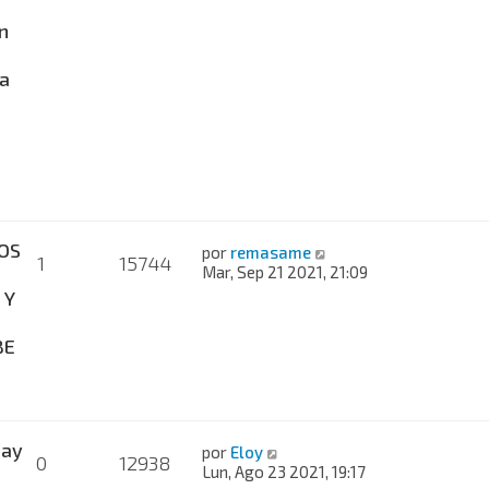
n
a
OS
por
remasame
1
15744
Mar, Sep 21 2021, 21:09
 Y
BE
hay
por
Eloy
0
12938
Lun, Ago 23 2021, 19:17