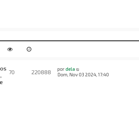
nos
por
dela
70
220888
,
Dom, Nov 03 2024, 17:40
e