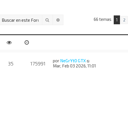
66 temas
Buscar
Búsqueda avanzada
1
2
por
NeGrYt0 GTX
35
175991
Mar, Feb 03 2026, 11:01