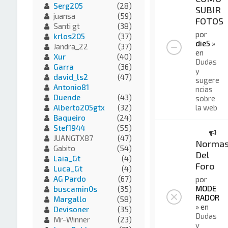
Serg205
(28)
SUBIR
juansa
(59)
FOTOS
Santi gt
(38)
por
krlos205
(37)
die5
»
Jandra_22
(37)
en
Xur
(40)
Dudas
Garra
(36)
y
david_ls2
(47)
sugere
Antonio81
ncias
Duende
(43)
sobre
la web
Alberto205gtx
(32)
Baqueiro
(24)
Stef1944
(55)
JUANGTX87
(47)
Norma
Gabito
(54)
Del
Laia_Gt
(4)
Foro
Luca_Gt
(4)
AG Pardo
(67)
por
MODE
buscamin0s
(35)
RADOR
Margallo
(58)
» en
Devisoner
(35)
Dudas
Mr-Winner
(23)
y