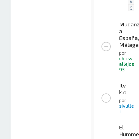
4
5
Mudan
a
España,
Málaga
por
chrisv
allejos
93
Itv
k.o
por
sivulle
t
El
Humme