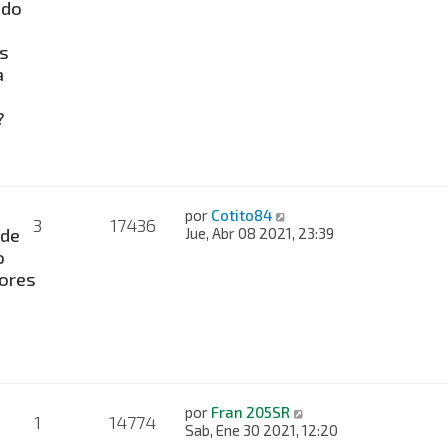
ado
s
a
?
por
Cotito84
3
17436
 de
Jue, Abr 08 2021, 23:39
o
ores
e
por
Fran 205SR
1
14774
Sab, Ene 30 2021, 12:20