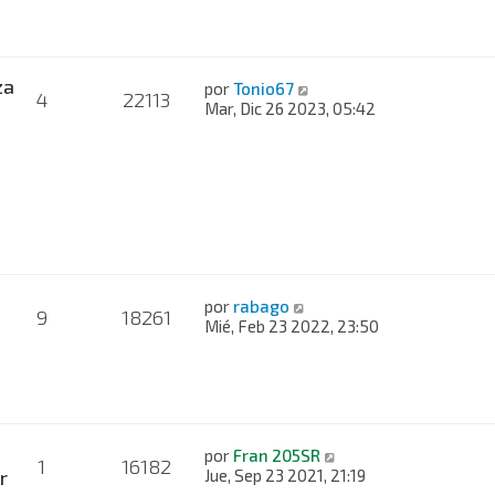
za
por
Tonio67
4
22113
Mar, Dic 26 2023, 05:42
por
rabago
9
18261
Mié, Feb 23 2022, 23:50
por
Fran 205SR
1
16182
r
Jue, Sep 23 2021, 21:19