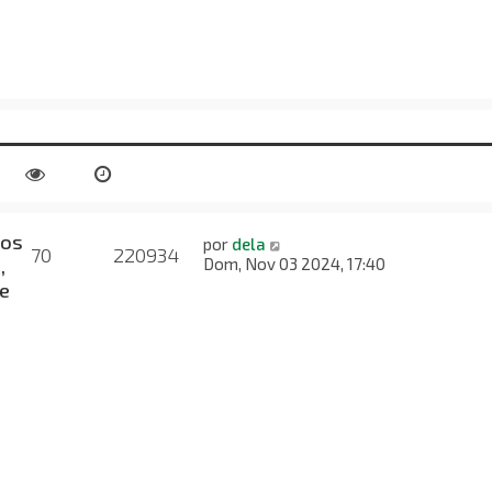
nos
por
dela
70
220934
,
Dom, Nov 03 2024, 17:40
e