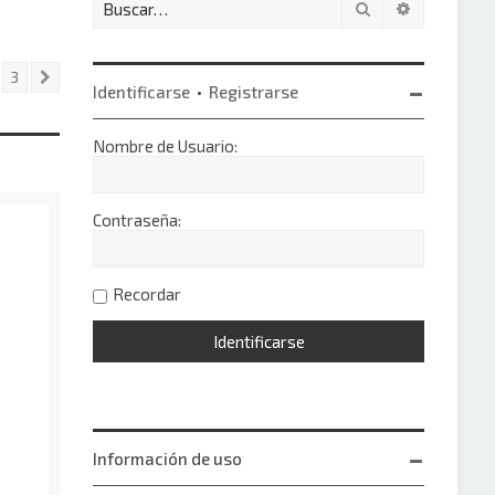
Buscar
Búsqueda 
3
Siguiente
Identificarse
•
Registrarse
Nombre de Usuario:
Contraseña:
Recordar
Información de uso