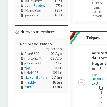
Mr-Winner
(23)
sugere
Juan Robles
(71)
ncias
Mamadou
(27)
sobre
peporro
(62)
la web
Nuevos miembros
Temas
Nombre de Usuario
Registrado
Vetera
Fran3389
09 Ago
del foro
marlonluft
05 Ago
Hágans
jotaerre72
12 Jul
Ver!!
fpp
10 Jul
belair196
09 Jul
por
ttakunttakun
22 Jun
BeRbEr
Freddy
16 Jun
ExO
Ivirs
13 Jun
1
2
3