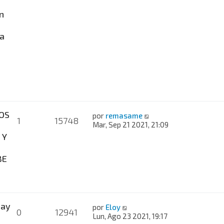
n
a
OS
por
remasame
1
15748
Mar, Sep 21 2021, 21:09
 Y
BE
hay
por
Eloy
0
12941
Lun, Ago 23 2021, 19:17