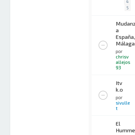
4
5
Mudan
a
España,
Málaga
por
chrisv
allejos
93
Itv
k.o
por
sivulle
t
El
Humme