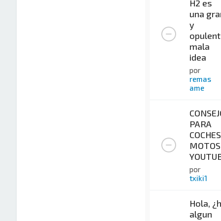
H2 es
una gra
y
opulent
mala
idea
por
remas
ame
CONSEJ
PARA
COCHES
MOTOS
YOUTU
por
txiki1
Hola, ¿
algun