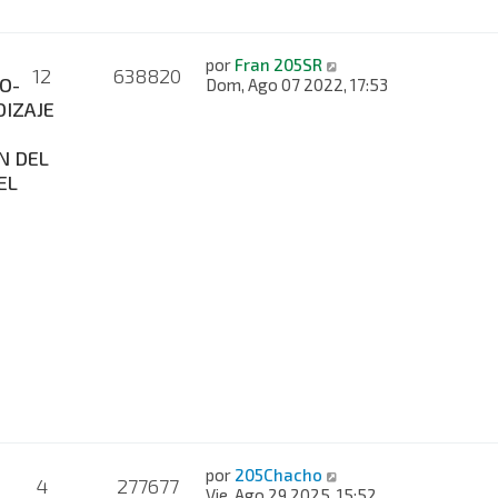
por
Fran 205SR
12
638820
O-
Dom, Ago 07 2022, 17:53
IZAJE
N DEL
EL
por
205Chacho
4
277677
Vie, Ago 29 2025, 15:52