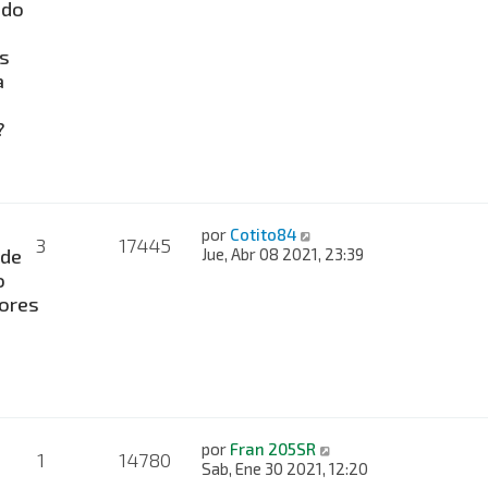
ado
s
a
?
por
Cotito84
3
17445
 de
Jue, Abr 08 2021, 23:39
o
ores
e
por
Fran 205SR
1
14780
Sab, Ene 30 2021, 12:20