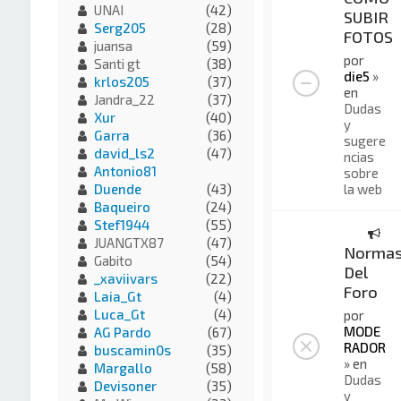
UNAI
(42)
SUBIR
Serg205
(28)
FOTOS
juansa
(59)
por
Santi gt
(38)
die5
»
krlos205
(37)
en
Jandra_22
(37)
Dudas
Xur
(40)
y
Garra
(36)
sugere
david_ls2
(47)
ncias
Antonio81
sobre
la web
Duende
(43)
Baqueiro
(24)
Stef1944
(55)
JUANGTX87
(47)
Norma
Gabito
(54)
Del
_xaviivars
(22)
Foro
Laia_Gt
(4)
Luca_Gt
(4)
por
MODE
AG Pardo
(67)
RADOR
buscamin0s
(35)
» en
Margallo
(58)
Dudas
Devisoner
(35)
y