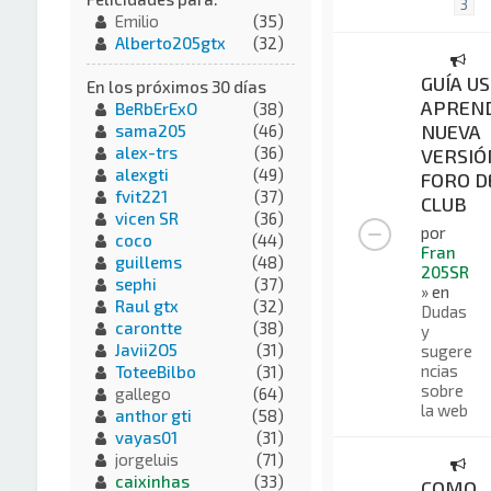
3
Emilio
(35)
Alberto205gtx
(32)
GUÍA US
En los próximos 30 días
APREND
BeRbErExO
(38)
NUEVA
sama205
(46)
alex-trs
(36)
VERSIÓ
alexgti
(49)
FORO D
fvit221
(37)
CLUB
vicen SR
(36)
por
coco
(44)
Fran
guillems
(48)
205SR
sephi
(37)
» en
Raul gtx
(32)
Dudas
carontte
(38)
y
Javii2O5
(31)
sugere
ncias
ToteeBilbo
(31)
sobre
gallego
(64)
la web
anthor gti
(58)
vayas01
(31)
jorgeluis
(71)
caixinhas
(33)
COMO