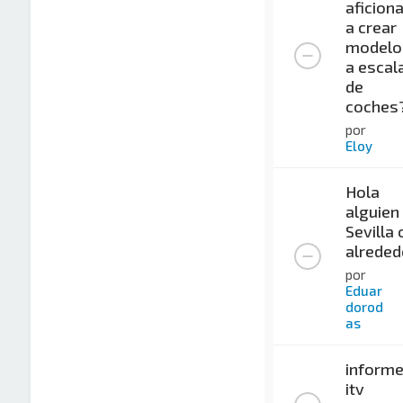
aficion
a crear
modelo
a escal
de
coches
por
Eloy
Hola
alguien
Sevilla 
alreded
por
Eduar
dorod
as
inform
itv