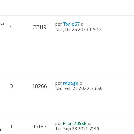
za
por
Tonio67
4
22119
Mar, Dic 26 2023, 05:42
por
rabago
9
18266
Mié, Feb 23 2022, 23:50
por
Fran 205SR
1
16187
r
Jue, Sep 23 2021, 21:19