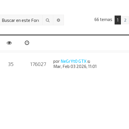
66 temas
Buscar
Búsqueda avanzada
1
2
por
NeGrYt0 GTX
35
176027
Mar, Feb 03 2026, 11:01